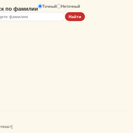
Точный
Неточный
ск по фамилии
тека>]