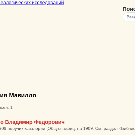
Пои
ия Мавилло
исей: 1
о Владимир Федорович
1909 поручик кавалерии [Общ.сп.офиц. на 1909. См. раздел <Библио