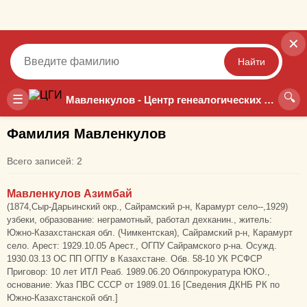
✕
Найти
🔍
Точный
Неточный
☰
Мавленкулов - Центр генеалогических исследований
Фамилия Мавленкулов
Всего записей: 2
Мавленкулов Азимбай
(1874,Сыр-Дарьинский окр., Сайрамский р-н, Карамурт село--,1929)
узбеки, образование: неграмотный, работал дехканин., житель:
Южно-Казахстанская обл. (Чимкентская), Сайрамский р-н, Карамурт
село. Арест: 1929.10.05 Арест., ОГПУ Сайрамского р-на. Осужд.
1930.03.13 ОС ПП ОГПУ в Казахстане. Обв. 58-10 УК РСФСР
Приговор: 10 лет ИТЛ Реаб. 1989.06.20 Облпрокуратура ЮКО.,
основание: Указ ПВС СССР от 1989.01.16 [Сведения ДКНБ РК по
Южно-Казахстанской обл.]