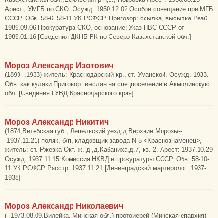
Арест., УМГБ по СКО. Осужд. 1950.12.02 Особое совещание при МГБ
СССР. Обв. 58-6, 58-11 УК РСФСР. Приговор: ссылка, высылка Реаб.
1989.09.06 Прокуратура СКО, основание: Указ ПВС СССР от
1989.01.16 [Сведения ДКНБ РК по Северо-Казахстанской обл.]
Мороз Александр Изотович
(1899--,1933) житель: Краснодарский кр., ст. Уманской. Осужд. 1933.
Обв. как кулаки Приговор: выслан на спецпоселение в Акмолинскую
обл. [Сведения ГУВД Краснодарского края]
Мороз Александр Никитич
(1874,Витебская губ., Лепельский уезд,д.Верхние Морозы--
-1937.11.21) поляк, б/п, кладовщик завода N 5 <Краснознаменец>,
житель: ст. Ржевка Окт. ж. д.,д.Кабаниха,д.7, кв. 2. Арест: 1937.10.29
Осужд. 1937.11.15 Комиссия НКВД и прокуратуры СССР. Обв. 58-10-
11 УК РСФСР Расстр. 1937.11.21 [Ленинградский мартиролог: 1937-
1938]
Мороз Александр Николаевич
(--1973.08.09,Вилейка, Минская обл.) протоиерей (Минская епархия)