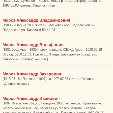
(1913.08.27,Сумск.обл.,Краснопольск.р-н,с.Славгород--,1998) на
1998.06.03 житель: Украина г.Киев
Мороз Александр Владимирович
(1900--,2002) на 2002 житель: Московск.обл. Подольский р-н,
Подольск г. ул. Кирова Д.59 Кв.23
Мороз Александр Вольфович
(1902,Бердичев--,1930) проектировщик ЮВЖД Арест: 1930.08.18
Осужд. 1930.12.03. Приговор: 3 года [База данных о жертвах
репрессий Воронежской обл.]
Мороз Александр Захарович
(1913.03.18,г.Полтава--,1997) на 1997.07.08 житель: Украина
г.Днепропетровск
Мороз Александр Иванович
(1897,Львовская обл.,с., Галиция--,1950) украинцы, образование:
незаконченное высшее, работал бухгалтер, житель: Северо-
Казахстанская обл.,Есильский р-н,с., Покровка Арест: 1950.08.15