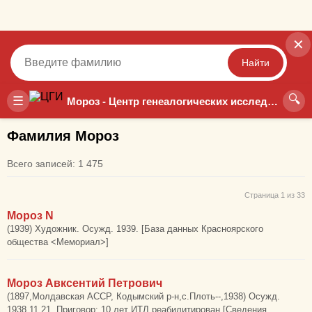
✕
Найти
🔍
Точный
Неточный
☰
Мороз - Центр генеалогических исследований
Фамилия Мороз
Всего записей: 1 475
Страница 1 из 33
Мороз N
(1939) Художник. Осужд. 1939. [База данных Красноярского
общества <Мемориал>]
Мороз Авксентий Петрович
(1897,Молдавская АССР, Кодымский р-н,с.Плоть--,1938) Осужд.
1938.11.21. Приговор: 10 лет ИТЛ реабилитирован [Сведения