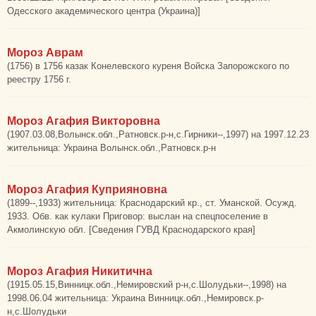
Одесского академического центра (Украина)]
Мороз Аврам
(1756) в 1756 казак Конелевского куреня Войска Запорожского по
реестру 1756 г.
Мороз Агафия Викторовна
(1907.03.08,Волынск.обл.,Ратновск.р-н,с.Гирники--,1997) на 1997.12.23
жительница: Украина Волынск.обл.,Ратновск.р-н
Мороз Агафия Куприяновна
(1899--,1933) жительница: Краснодарский кр., ст. Уманской. Осужд.
1933. Обв. как кулаки Приговор: выслан на спецпоселение в
Акмолинскую обл. [Сведения ГУВД Краснодарского края]
Мороз Агафия Никитична
(1915.05.15,Винницк.обл.,Немировский р-н,с.Шолудьки--,1998) на
1998.06.04 жительница: Украина Винницк.обл.,Немировск.р-
н,с.Шолудьки