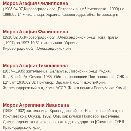
Мороз Агафия Филипповна
(1908.04.07,Кировоградск.обл.,Петровск.р-н,с.Чечелиевка--,1999) на
1999.05.14 жительница: Украина Кировоградск.обл.,Петровск.р-н
Мороз Агафия Филипповна
(1910.02.05,Кировоградск.обл.,Олександрийск.р-н,д.Нова Прага-
-,1997) на 1997.10.31 жительница: Украина
Кировоградск.обл.,Олександрийск.р-н
Мороз Агафья Тимофеевна
(1837--,1935) жительница: Беларусь, Логойский р-н,д.Рудня,
Швабский с/с. Осужд. 1935. Обв. на основании Постановления СНК и
ЦИК от 1930.02.01 Приговор: Выслана,м.с/п: п.Усть-Коин,
Железнодорожный р-н, Коми АССР. [Книга памяти Республики Коми]
Мороз Агреппина Ивановна
(1895--,1932) жительница: Краснодарский кр., Выселковский р-н, ст.
Ирклиевской. Осужд. 1932. Обв. как кулаки Приговор: выселены.
Домовладение конфисковано в доход государства [Сведения ГУВД
Краснодарского края]