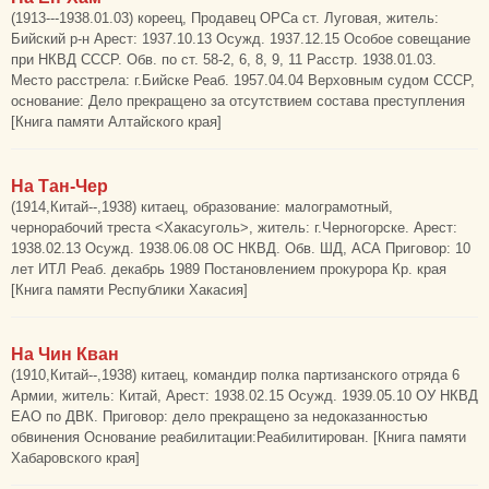
(1913---1938.01.03) кореец, Продавец ОРСа ст. Луговая, житель:
Бийский р-н Арест: 1937.10.13 Осужд. 1937.12.15 Особое совещание
при НКВД СССР. Обв. по ст. 58-2, 6, 8, 9, 11 Расстр. 1938.01.03.
Место расстрела: г.Бийске Реаб. 1957.04.04 Верховным судом СССР,
основание: Дело прекращено за отсутствием состава преступления
[Книга памяти Алтайского края]
На Тан-Чер
(1914,Китай--,1938) китаец, образование: малограмотный,
чернорабочий треста <Хакасуголь>, житель: г.Черногорске. Арест:
1938.02.13 Осужд. 1938.06.08 ОС НКВД. Обв. ШД, АСА Приговор: 10
лет ИТЛ Реаб. декабрь 1989 Постановлением прокурора Кр. края
[Книга памяти Республики Хакасия]
На Чин Кван
(1910,Китай--,1938) китаец, командир полка партизанского отряда 6
Армии, житель: Китай, Арест: 1938.02.15 Осужд. 1939.05.10 ОУ НКВД
ЕАО по ДВК. Приговор: дело прекращено за недоказанностью
обвинения Основание реабилитации:Реабилитирован. [Книга памяти
Хабаровского края]