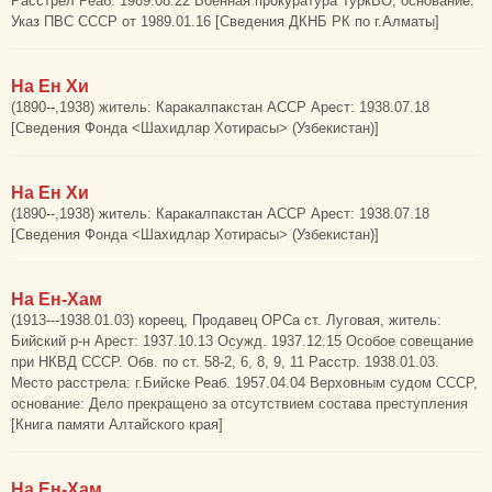
Расстрел Реаб. 1989.08.22 Военная прокуратура ТуркВО, основание:
Указ ПВС СССР от 1989.01.16 [Сведения ДКНБ РК по г.Алматы]
На Ен Хи
(1890--,1938) житель: Каракалпакстан АССР Арест: 1938.07.18
[Сведения Фонда <Шахидлар Хотирасы> (Узбекистан)]
На Ен Хи
(1890--,1938) житель: Каракалпакстан АССР Арест: 1938.07.18
[Сведения Фонда <Шахидлар Хотирасы> (Узбекистан)]
На Ен-Хам
(1913---1938.01.03) кореец, Продавец ОРСа ст. Луговая, житель:
Бийский р-н Арест: 1937.10.13 Осужд. 1937.12.15 Особое совещание
при НКВД СССР. Обв. по ст. 58-2, 6, 8, 9, 11 Расстр. 1938.01.03.
Место расстрела: г.Бийске Реаб. 1957.04.04 Верховным судом СССР,
основание: Дело прекращено за отсутствием состава преступления
[Книга памяти Алтайского края]
На Ен-Хам