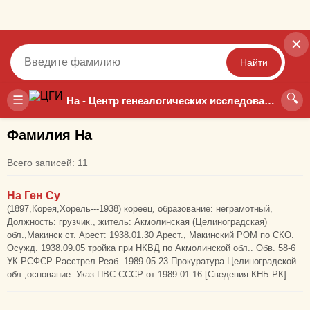
✕
Найти
🔍
Точный
Неточный
☰
На - Центр генеалогических исследований
Фамилия На
Всего записей: 11
На Ген Су
(1897,Корея,Хорель---1938) кореец, образование: неграмотный,
Должность: грузчик., житель: Акмолинская (Целиноградская)
обл.,Макинск ст. Арест: 1938.01.30 Арест., Макинский РОМ по СКО.
Осужд. 1938.09.05 тройка при НКВД по Акмолинской обл.. Обв. 58-6
УК РСФСР Расстрел Реаб. 1989.05.23 Прокуратура Целиноградской
обл.,основание: Указ ПВС СССР от 1989.01.16 [Сведения КНБ РК]