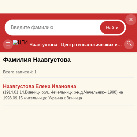
✕
Найти
🔍
Точный
Неточный
☰
Наавгустова - Центр генеалогических исследований
Фамилия Наавгустова
Всего записей: 1
Наавгустова Елена Ивановна
(1914.01.14,Винницк.обл.,Чечельницк.р-н,д.Чечельник--,1998) на
1998.09.15 жительница: Украина г.Винница