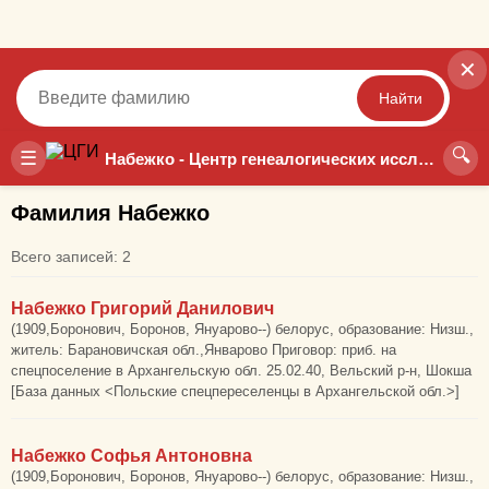
✕
Найти
🔍
Точный
Неточный
☰
Набежко - Центр генеалогических исследований
Фамилия Набежко
Всего записей: 2
Набежко Григорий Данилович
(1909,Боронович, Боронов, Януарово--) белорус, образование: Низш.,
житель: Барановичская обл.,Январово Приговор: приб. на
спецпоселение в Архангельскую обл. 25.02.40, Вельский р-н, Шокша
[База данных <Польские спецпереселенцы в Архангельской обл.>]
Набежко Софья Антоновна
(1909,Боронович, Боронов, Януарово--) белорус, образование: Низш.,