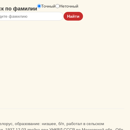
Точный
Неточный
ск по фамилии
лорус, образование: низшее, б/п, работал в сельском
жд. 1937.12.03 тройка при УНКВД СССР по Московской обл.. Обв.