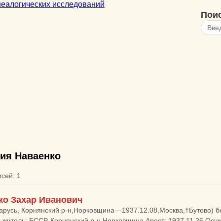
Пои
ия Наваенко
исей: 1
ко Захар Иванович
арусь, Корнянский р-н,Норковщина---1937.12.08,Москва,†Бутово) бе
, житель: БССР, Корнянский р-н,Норковщина Арест: 1937.11.26 Осу