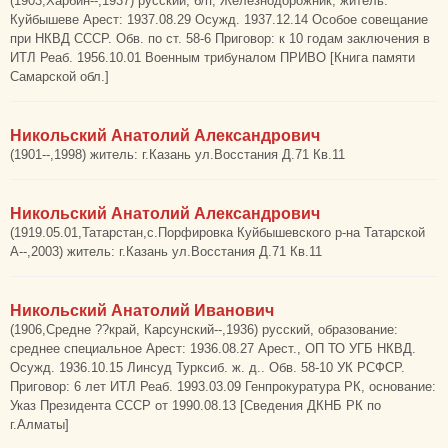
(1903,Харбин--,1937) русский, б/п, Железнодорожник, житель:
Куйбышеве Арест: 1937.08.29 Осужд. 1937.12.14 Особое совещание
при НКВД СССР. Обв. по ст. 58-6 Приговор: к 10 годам заключения в
ИТЛ Реаб. 1956.10.01 Военным трибуналом ПРИВО [Книга памяти
Самарской обл.]
Никольский Анатолий Александрович
(1901--,1998) житель: г.Казань ул.Восстания Д.71 Кв.11
Никольский Анатолий Александрович
(1919.05.01,Татарстан,с.Порфировка Куйбышевского р-на Татарской
А--,2003) житель: г.Казань ул.Восстания Д.71 Кв.11
Никольский Анатолий Иванович
(1906,Средне ??край, Карсунский--,1936) русский, образование:
среднее специальное Арест: 1936.08.27 Арест., ОП ТО УГБ НКВД.
Осужд. 1936.10.15 Линсуд Турксиб. ж. д.. Обв. 58-10 УК РСФСР.
Приговор: 6 лет ИТЛ Реаб. 1993.03.09 Генпрокуратура РК, основание:
Указ Президента СССР от 1990.08.13 [Сведения ДКНБ РК по
г.Алматы]