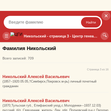
✕
Найти
🔍
Точный
Неточный
☰
Никольский - страница 3 - Центр генеалогических исследований
Фамилия Никольский
Всего записей: 709
Страница 3 из 16
Никольский Алексей Васильевич
(1857--1920.05.05,†Симбирск,Покровск.м-рь) личный почетный
гражданин
Никольский Алексей Васильевич
(1870,Тульская губ., Епифанский уезд,с.Молоденки---1937.12.03)
русский, б/п, Священник, житель: Лен. обл.,Полновский р-н,с.Гвоздно