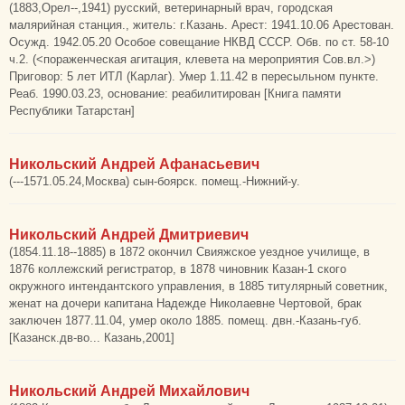
(1883,Орел--,1941) русский, ветеринарный врач, городская
малярийная станция., житель: г.Казань. Арест: 1941.10.06 Арестован.
Осужд. 1942.05.20 Особое совещание НКВД СССР. Обв. по ст. 58-10
ч.2. (<пораженческая агитация, клевета на мероприятия Сов.вл.>)
Приговор: 5 лет ИТЛ (Карлаг). Умер 1.11.42 в пересыльном пункте.
Реаб. 1990.03.23, основание: реабилитирован [Книга памяти
Республики Татарстан]
Никольский Андрей Афанасьевич
(---1571.05.24,Москва) сын-боярск. помещ.-Нижний-у.
Никольский Андрей Дмитриевич
(1854.11.18--1885) в 1872 окончил Свияжское уездное училище, в
1876 коллежский регистратор, в 1878 чиновник Казан-1 ского
окружного интендантского управления, в 1885 титулярный советник,
женат на дочери капитана Надежде Николаевне Чертовой, брак
заключен 1877.11.04, умер около 1885. помещ. двн.-Казань-губ.
[Казанск.дв-во... Казань,2001]
Никольский Андрей Михайлович