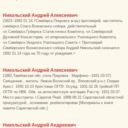
Никольский Андрей Алексеевич
(1823--1892.01.14,†Симбирск,Покровск.м-рь) протоиерей, настоятель
симбирск.Спасо-Вознесенск.собора, действительный
чл.Симбирск.Губернск.Статистическ.Комитета, чл.Симбирской
Духовной Консистории, чл.епархиального Училищного Комитета,
чл.Симбирск.Уездного Училищного Совета < Протоиерей
Симбирскаго Вознесенскаго собора Андрей Никольский скончался
1892.01.14 года на 70 году от рождения.>
Никольский Андрей Алексеевич
(1882,Тамбовская обл.,села Покровка - Марфино---1931.03.07)
Священник., житель: Нижне-Волжский кр., Вязовский р-н,с.Озерки
Арест: 1930.10.23 Арестован ОГПУ. Осужд. 1931.02.26 тройкой ПП
ОГПУ по НВК. Обв. за антисоветскую агитацию Расстр. 1931.03.07.
Место расстрела: г.Саратов Реаб. 1989.08.31 Саратовской областной
прокуратурой., основание: реабилитирован [Материалы к книге
памяти Саратовской обл.]
Никольский Андрей Андреевич