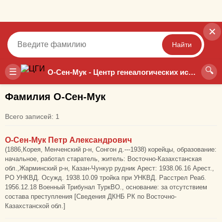
✕
Найти
🔍
Точный
Неточный
☰
О-Сен-Мук - Центр генеалогических исследований
Фамилия О-Сен-Мук
Всего записей: 1
О-Сен-Мук Петр Александрович
(1886,Корея, Менченский р-н, Сонгон д.---1938) корейцы, образование:
начальное, работал старатель, житель: Восточно-Казахстанская
обл.,Жарминский р-н, Казан-Чункур рудник Арест: 1938.06.16 Арест.,
РО УНКВД. Осужд. 1938.10.09 тройка при УНКВД. Расстрел Реаб.
1956.12.18 Военный Трибунал ТуркВО., основание: за отсутствием
состава преступления [Сведения ДКНБ РК по Восточно-
Казахстанской обл.]