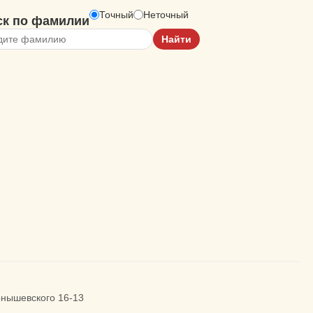
Точный
Неточный
ск по фамилии
ернышевского 16-13