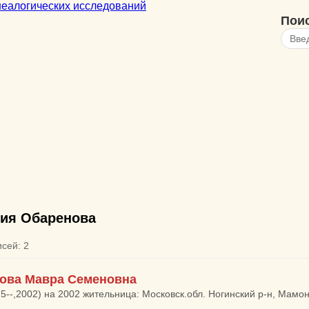
Пои
ия Обаренова
исей: 2
ова Мавра Семеновна
15--,2002) на 2002 жительница: Московск.обл. Ногинский р-н, Мамо