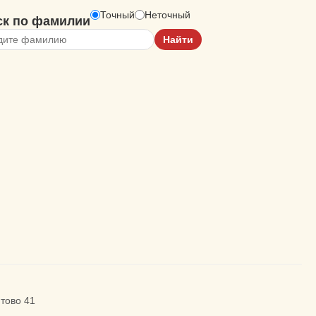
Точный
Неточный
ск по фамилии
нтово 41