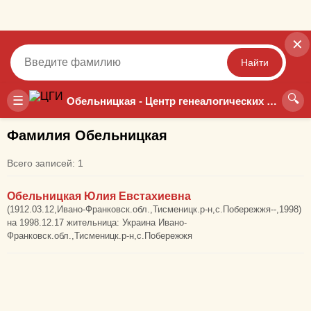
✕
Найти
🔍
Точный
Неточный
☰
Обельницкая - Центр генеалогических исследований
Фамилия Обельницкая
Всего записей: 1
Обельницкая Юлия Евстахиевна
(1912.03.12,Ивано-Франковск.обл.,Тисменицк.р-н,с.Побережжя--,1998)
на 1998.12.17 жительница: Украина Ивано-
Франковск.обл.,Тисменицк.р-н,с.Побережжя