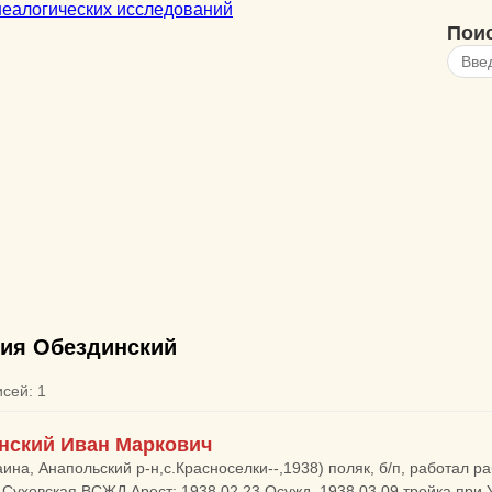
Пои
ия Обездинский
исей: 1
нский Иван Маркович
аина, Анапольский р-н,с.Красноселки--,1938) поляк, б/п, работал р
т. Суховская ВСЖД Арест: 1938.02.23 Осужд. 1938.03.09 тройка при У