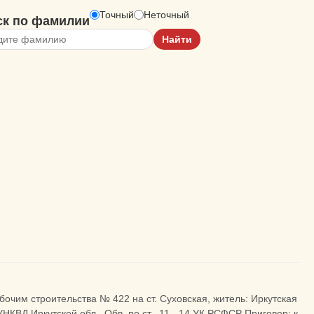
Точный
Неточный
ск по фамилии
абочим строительства № 422 на ст. Суховская, житель: Иркутская
НКВД Иркутской обл.. Обв. по ст. -11, -14 УК РСФСР Приговор: к