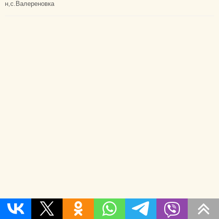
н,с.Валереновка