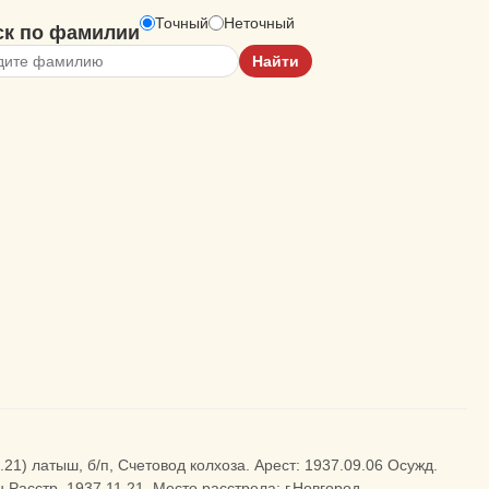
Точный
Неточный
ск по фамилии
.21) латыш, б/п, Счетовод колхоза. Арест: 1937.09.06 Осужд.
 Расстр. 1937.11.21. Место расстрела: г.Новгород