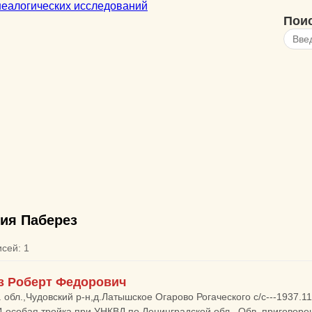
Пои
ия Паберез
исей: 1
з Роберт Федорович
. обл.,Чудовский р-н,д.Латышское Огарово Рогаческого с/с---1937.11
4 особая тройка при УНКВД по Ленинградской обл.. Обв. приговорен