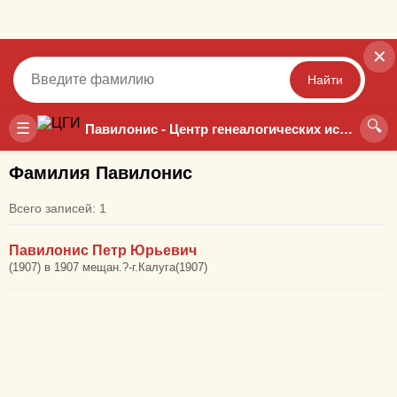
✕
Найти
🔍
Точный
Неточный
☰
Павилонис - Центр генеалогических исследований
Фамилия Павилонис
Всего записей: 1
Павилонис Петр Юрьевич
(1907) в 1907 мещан.?-г.Калуга(1907)