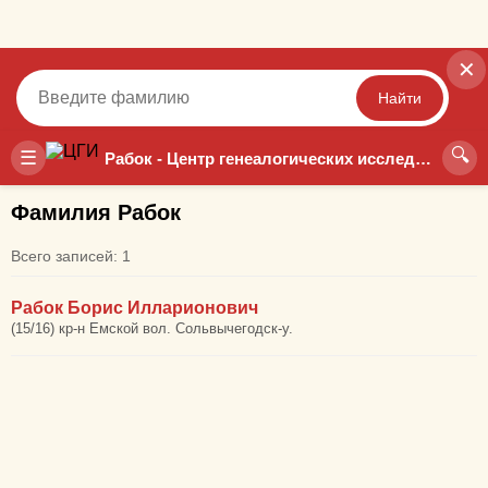
✕
Найти
🔍
Точный
Неточный
☰
Рабок - Центр генеалогических исследований
Фамилия Рабок
Всего записей: 1
Рабок Борис Илларионович
(15/16) кр-н Емской вол. Сольвычегодск-у.