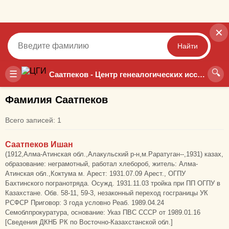
✕
Найти
🔍
Точный
Неточный
☰
Саатпеков - Центр генеалогических исследований
Фамилия Саатпеков
Всего записей: 1
Саатпеков Ишан
(1912,Алма-Атинская обл.,Алакульский р-н,м.Раратуган--,1931) казах,
образование: неграмотный, работал хлебороб, житель: Алма-
Атинская обл.,Коктума м. Арест: 1931.07.09 Арест., ОГПУ
Бахтинского погранотряда. Осужд. 1931.11.03 тройка при ПП ОГПУ в
Казахстане. Обв. 58-11, 59-3, незаконный переход госграницы УК
РСФСР Приговор: 3 года условно Реаб. 1989.04.24
Семоблпрокуратура, основание: Указ ПВС СССР от 1989.01.16
[Сведения ДКНБ РК по Восточно-Казахстанской обл.]