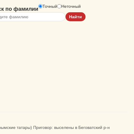
Точный
Неточный
ск по фамилии
крымские татары) Приговор: выселены в Беговатский р-н