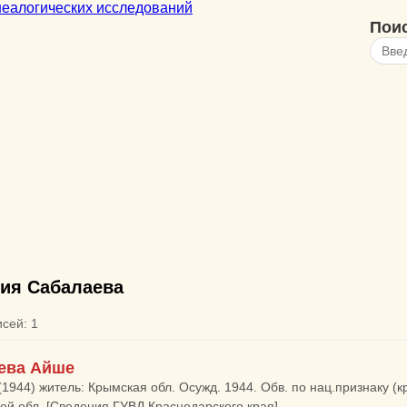
Пои
ия Сабалаева
исей: 1
ева Айше
(1944) житель: Крымская обл. Осужд. 1944. Обв. по нац.признаку (
ой обл. [Сведения ГУВД Краснодарского края]