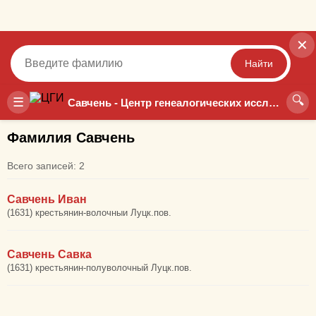
✕
Найти
🔍
Точный
Неточный
☰
Савчень - Центр генеалогических исследований
Фамилия Савчень
Всего записей: 2
Савчень Иван
(1631) крестьянин-волочныи Луцк.пов.
Савчень Савка
(1631) крестьянин-полуволочный Луцк.пов.