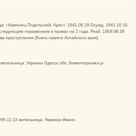
ца: г.Каменец-Подольский. Арест: 1941.06.29 Осужд. 1941.10.16
последующим поражением в правах на 2 года. Реаб. 1959.08.28
а преступления [Книга памяти Алтайского края]
9 жительница: Украина Одесск.обл.,Коминтерновск.р-
999.11.13 жительница: Украина Ивано-