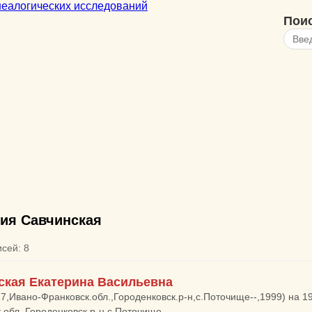
Пои
ия Савчинская
исей: 8
ская Екатерина Васильевна
27,Ивано-Франковск.обл.,Городенковск.р-н,с.Поточище--,1999) на 1
.обл.,Городенковск.р-н,с.Поточище