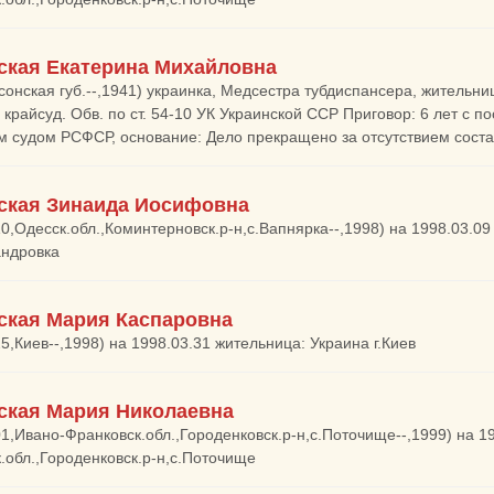
ская Екатерина Михайловна
сонская губ.--,1941) украинка, Медсестра тубдиспансера, жительни
 крайсуд. Обв. по ст. 54-10 УК Украинской ССР Приговор: 6 лет с 
 судом РСФСР, основание: Дело прекращено за отсутствием состав
ская Зинаида Иосифовна
10,Одесск.обл.,Коминтерновск.р-н,с.Вапнярка--,1998) на 1998.03.0
андровка
ская Мария Каспаровна
25,Киев--,1998) на 1998.03.31 жительница: Украина г.Киев
ская Мария Николаевна
01,Ивано-Франковск.обл.,Городенковск.р-н,с.Поточище--,1999) на 1
.обл.,Городенковск.р-н,с.Поточище