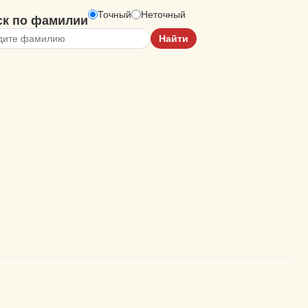
Точный
Неточный
ск по фамилии