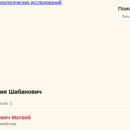
Пои
ия Шабанович
исей: 1
вич Матвей
хмейстер