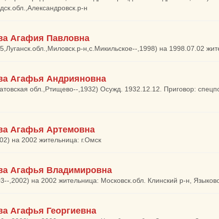
дск.обл.,Александровск.р-н
ва Агафия Павловна
15,Луганск.обл.,Миловск.р-н,с.Микильское--,1998) на 1998.07.02 жит
ва Агафья Андрияновна
атовская обл.,Ртищево--,1932) Осужд. 1932.12.12. Приговор: спец
ва Агафья Артемовна
002) на 2002 жительница: г.Омск
ва Агафья Владимировна
03--,2002) на 2002 жительница: Московск.обл. Клинский р-н, Языков
ва Агафья Георгиевна