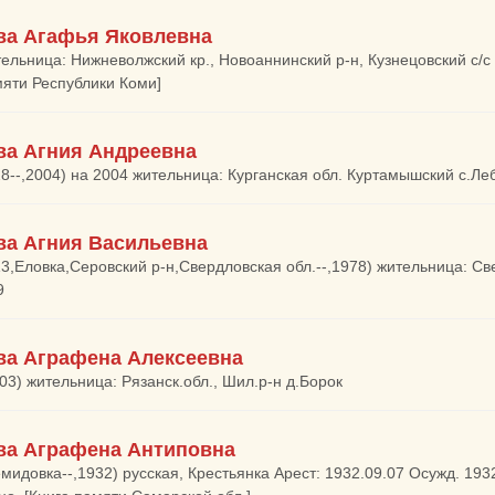
ва Агафья Яковлевна
тельница: Нижневолжский кр., Новоаннинский р-н, Кузнецовский с/с
мяти Республики Коми]
ва Агния Андреевна
28--,2004) на 2004 жительница: Курганская обл. Куртамышский с.Ле
ва Агния Васильевна
13,Еловка,Серовский р-н,Свердловская обл.--,1978) жительница: Св
9
ва Аграфена Алексеевна
003) жительница: Рязанск.обл., Шил.р-н д.Борок
ва Аграфена Антиповна
емидовка--,1932) русская, Крестьянка Арест: 1932.09.07 Осужд. 193