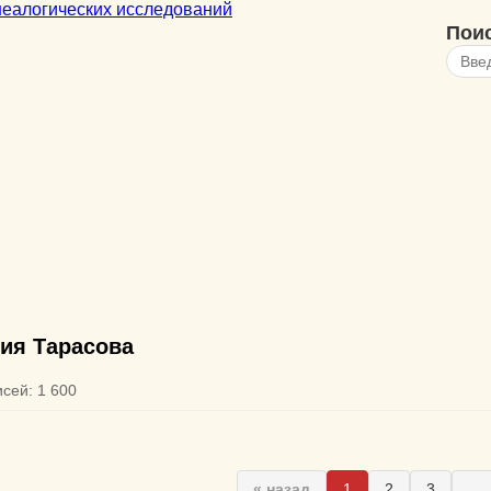
Пои
ия Тарасова
исей: 1 600
« назад
1
2
3
...