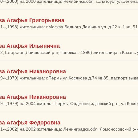
10--,2000) на 2000 жительница: Челябинск.обл. г.Златоуст ул.Зелена
ва Агафья Григорьевна
1--,1998) жительница: г.Москва Бедного Демьяна ул. д.22 к. 1 кв. 51
ва Агафья Ильинична
02,Татарстан,Лаишевский р-н,Пановка--,1996) жительница: г.Казань
ва Агафья Никаноровна
29--,1979) жительница: г.Пермь ул.Косякова д.74 кв.85, паспорт выд
ва Агафья Никаноровна
29--,1979) на 2004 житель г.Пермь: Орджоникидзевский р-н, ул.Кося
ва Агафья Федоровна
01--,2002) на 2002 жительница: Ленинградск.обл. Ломоносовский р-н