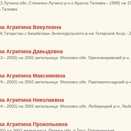
02,Луганск.обл.,Станично-Луганск.р-н,с.Красна Таловка--,1998) на 
а Таловка
ва Агрипина Викуловна
06,Татарстан,с.Бишбатман Зеленодольского р-на Татарской Асср--,2
ва Агрипина Давыдовна
23--,2002) на 2002 жительница: Московск.обл. Ореховозуевский р-н
ва Агрипина Максимовна
19--,2002) на 2002 жительница: Московск.обл. Павловопосадский р-н
ва Агрипина Николаевна
04--,2002) на 2002 жительница: Московск.обл. Люберецкий р-н, Лю
ва Агрипина Прокопьевна
002) на 2002 жительница: Пермск.обл. п.Тюш, Партизанская,