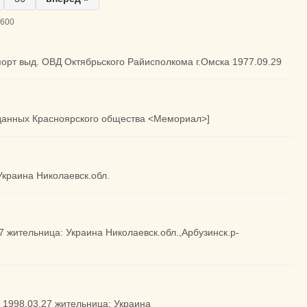
1600
спорт выд. ОВД Октябрьского Райисполкома г.Омска 1977.09.29
а данных Красноярского общества <Мемориал>]
 Украина Николаевск.обл.
27 жительница: Украина Николаевск.обл.,Арбузинск.р-
а 1998.03.27 жительница: Украина