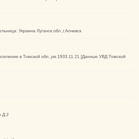
ельница: Украина Луганск.обл.,г.Алчевск
поселение в Томской обл.,ум.1933.11.21 [Данные УВД Томской
о Д.2