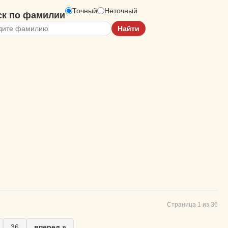
Точный
Неточный
ск по фамилии
Страница 1 из 36
36
вперед »