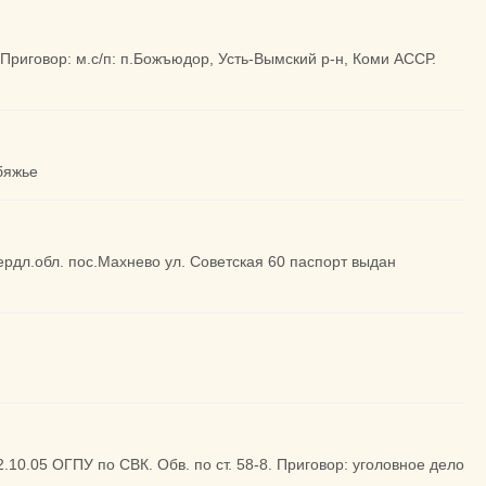
 Приговор: м.с/п: п.Божъюдор, Усть-Вымский р-н, Коми АССР.
бяжье
ердл.обл. пос.Махнево ул. Советская 60 паспорт выдан
2.10.05 ОГПУ по СВК. Обв. по ст. 58-8. Приговор: уголовное дело