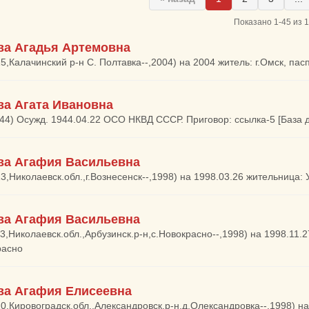
Показано 1-45 из 
ва Агадья Артемовна
15,Калачинский р-н С. Полтавка--,2004) на 2004 житель: г.Омск, па
ва Агата Ивановна
944) Осужд. 1944.04.22 ОСО НКВД СССР. Приговор: ссылка-5 [Баз
ва Агафия Васильевна
13,Николаевск.обл.,г.Вознесенск--,1998) на 1998.03.26 жительница:
ва Агафия Васильевна
23,Николаевск.обл.,Арбузинск.р-н,с.Новокрасно--,1998) на 1998.11.
расно
ва Агафия Елисеевна
20,Кировоградск.обл.,Александровск.р-н,д.Олександровка--,1998) н