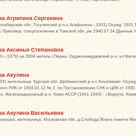
ва Агрипина Сергеевна
осибирская обл.,Тогучинский р-н,с.Агафониха--,1931) Осужд. 1931
1 Приговор: спецпоселение в Томской обл.,ум.1940.07.24 [Данные 
ва Аксинья Степановна
15--,1979) на 2004 житель г.Пермь: Орджоникидзевский р-н, ул.Мели
ва Акулина
933) жительница: Курская обл.,Щебекинский р-н,с.Кошлаково. Осуж
ого РИК от 1934.01.12 № 2, по Постановлению СНК и ЦИК от 1930.02
ин, Железнодорожный р-н, Коми АССР (1941-1943) - г.Воркута, Коми
ва Акулина Васильевна
Монашка, жительница: Московская обл.,д.Слобода [Книга памяти Мос