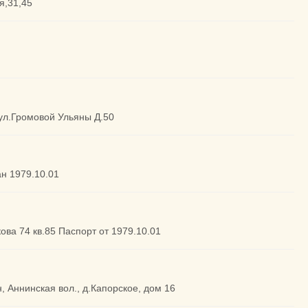
я,31,45
 ул.Громовой Ульяны Д.50
ан 1979.10.01
кова 74 кв.85 Паспорт от 1979.10.01
, Аннинская вол., д.Капорское, дом 16