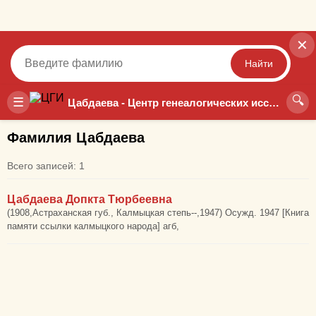
✕
Найти
🔍
Точный
Неточный
☰
Цабдаева - Центр генеалогических исследований
Фамилия Цабдаева
Всего записей: 1
Цабдаева Допкта Тюрбеевна
(1908,Астраханская губ., Калмыцкая степь--,1947) Осужд. 1947 [Книга
памяти ссылки калмыцкого народа] агб,