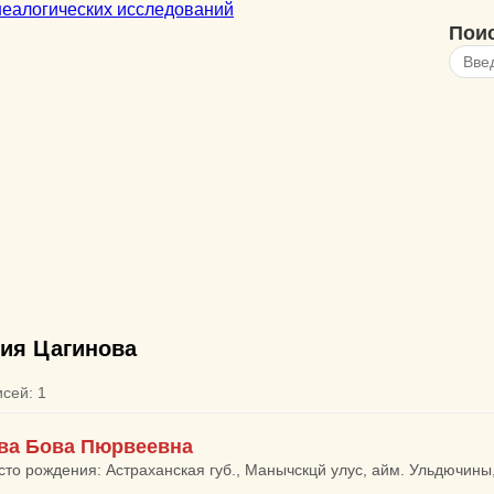
Пои
ия Цагинова
исей: 1
ва Бова Пюрвеевна
сто рождения: Астраханская губ., Манычскцй улус, айм. Ульдючины