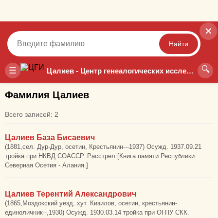
✕
Найти
🔍
Точный
Неточный
☰
Цалиев - Центр генеалогических исследований
Фамилия Цалиев
Всего записей: 2
Цалиев База Бисаевич
(1881,сел. Дур-Дур, осетин, Крестьянин---1937) Осужд. 1937.09.21
тройка при НКВД СОАССР. Расстрел [Книга памяти Республики
Северная Осетия - Алания.]
Цалиев Терентий Александрович
(1865,Моздокский уезд, хут. Кизилов, осетин, крестьянин-
единоличник--,1930) Осужд. 1930.03.14 тройка при ОГПУ СКК.