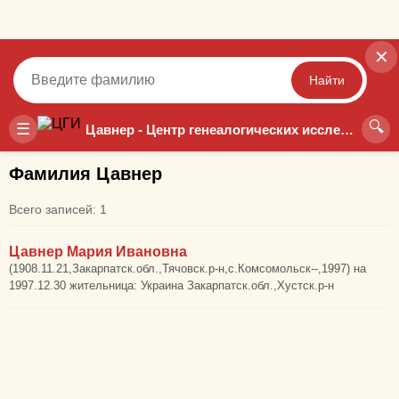
✕
Найти
🔍
Точный
Неточный
☰
Цавнер - Центр генеалогических исследований
Фамилия Цавнер
Всего записей: 1
Цавнер Мария Ивановна
(1908.11.21,Закарпатск.обл.,Тячовск.р-н,с.Комсомольск--,1997) на
1997.12.30 жительница: Украина Закарпатск.обл.,Хустск.р-н