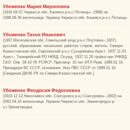
Убоженко Мария Мироновна
(1916.04.07,Черкасск.обл.,Каневск.р-н,с.Потапцы--,1998) на
1998.09.30 жительница: Украина Черкасск.обл.,Каневск.р-н,с.Потапцы
Убоженко Тихон Иванович
(1907,Могилевская обл.,Гомельский уезд р-н,с.Плутовка--,1937)
русский, образование: начальное, работал сторож, житель: Северо-
Казахстанская обл.,Сергеевский р-н,с.Сухорабовка Арест: 1937.11.03
Арест., Тонкерейский РО НКВД. Осужд. 1937.11.20 тройка при УНКВД
СКО. Обв. 58-10 УК РСФСР. Приговор: 10 лет ИТЛ Реаб. 1989.01.16
Президиум ВС СССР, основание: Указ ПВС СССР от 1989.01.16
[Сведения ДКНБ РК по Северо-Казахстанской обл.]
Убоженко Феодосия Федосеевна
(1910.12.12,Николаевск.обл.,Снигуровск.р-н,г.Снигуровка--,2002) на
2002.04.16 жительница: Украина Черкасск.обл.,Звенигородск.р-
н,г.Звенигородка