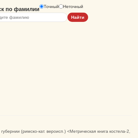
Точный
Неточный
ск по фамилии
убернии (римско-кат. вероисп.) <Метрическая книга костела-2,