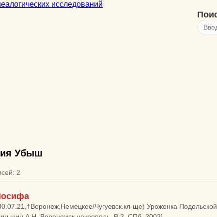
Пои
ия Убыш
исей: 2
Иосифа
80.07.21,†Воронеж,Немецкое/Чугуевск.кл-ще) Уроженка Подольской г
Акиньшин А.Н. Воронежск.некрополь. В.2. СПб.,2002]