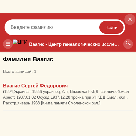
✕
Найти
🔍
Точный
Неточный
☰
Ваагис - Центр генеалогических исследований
Фамилия Ваагис
Всего записей: 1
Ваагис Сергей Федорович
(1894,Украина---1938) украинец, б/п, ВяземлагНКВД, заключ.сбежал
Арест: 1937.01.02 Осужд.1937.12.28 тройка при УНКВД Смол. обл..
Расстр.январь 1938 [Книга памяти Смоленской обл.]