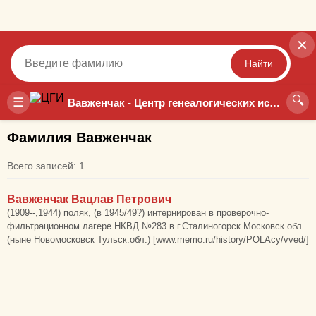
✕
Найти
🔍
Точный
Неточный
☰
Вавженчак - Центр генеалогических исследований
Фамилия Вавженчак
Всего записей: 1
Вавженчак Вацлав Петрович
(1909--,1944) поляк, (в 1945/49?) интернирован в проверочно-
фильтрационном лагере НКВД №283 в г.Сталиногорск Московск.обл.
(ныне Новомосковск Тульск.обл.) [www.memo.ru/history/POLAcy/vved/]