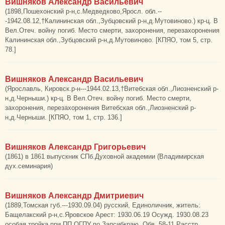
Вишняков Александр Васильевич
(1898,Пошехонский р-н,с.Медведково,Яросл. обл.--
-1942.08.12,†Калининская обл.,Зубцовский р-н,д.Мутовиново.) кр-ц. В
Вел.Отеч. войну погиб. Место смерти, захоронения, перезахоронения
Калининская обл.,Зубцовский р-н,д.Мутовиново. [КПЯО, том 5, стр.
78.]
Вишняков Александр Васильевич
(Ярославль, Кировск.р-н---1944.02.13,†Витебская обл.,Лиозненский р-
н,д.Черныши.) кр-ц. В Вел.Отеч. войну погиб. Место смерти,
захоронения, перезахоронения Витебская обл.,Лиозненский р-
н,д.Черныши. [КПЯО, том 1, стр. 136.]
Вишняков Александр Григорьевич
(1861) в 1861 выпускник СПб.Духовной академии (Владимирская
дух.семинария)
Вишняков Александр Дмитриевич
(1889,Томская губ.---1930.09.04) русский, Единоличник, житель:
Бащелакский р-н,с.Яровское Арест: 1930.06.19 Осужд. 1930.08.23
особая тройка при ПП ОГПУ по Запсибкраю. Обв. 58-11 Расстр.