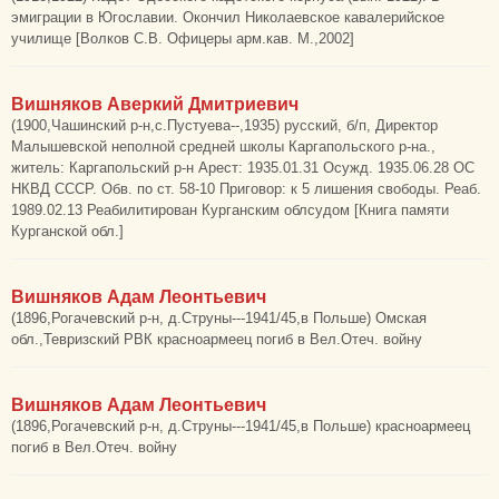
эмиграции в Югославии. Окончил Николаевское кавалерийское
училище [Волков С.В. Офицеры арм.кав. М.,2002]
Вишняков Аверкий Дмитриевич
(1900,Чашинский р-н,с.Пустуева--,1935) русский, б/п, Директор
Малышевской неполной средней школы Каргапольского р-на.,
житель: Каргапольский р-н Арест: 1935.01.31 Осужд. 1935.06.28 ОС
НКВД СССР. Обв. по ст. 58-10 Приговор: к 5 лишения свободы. Реаб.
1989.02.13 Реабилитирован Курганским облсудом [Книга памяти
Курганской обл.]
Вишняков Адам Леонтьевич
(1896,Рогачевский р-н, д.Струны---1941/45,в Польше) Омская
обл.,Тевризский РВК красноармеец погиб в Вел.Отеч. войну
Вишняков Адам Леонтьевич
(1896,Рогачевский р-н, д.Струны---1941/45,в Польше) красноармеец
погиб в Вел.Отеч. войну