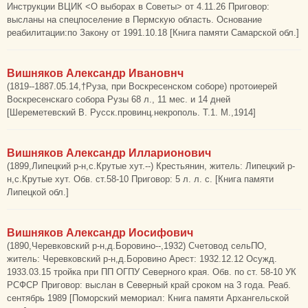
Инструкции ВЦИК <О выборах в Советы> от 4.11.26 Приговор:
высланы на спецпоселение в Пермскую область. Основание
реабилитации:по Закону от 1991.10.18 [Книга памяти Самарской обл.]
Вишняков Александр Ивановнч
(1819--1887.05.14,†Руза, при Воскресенском соборе) nротoиepeй
Воскресенскаго собора Рузы 68 л., 11 мес. и 14 дней
[Шереметевский В. Русск.провинц.некрополь. Т.1. М.,1914]
Вишняков Александр Илларионович
(1899,Липецкий р-н,с.Крутые хут.--) Крестьянин, житель: Липецкий р-
н,с.Крутые хут. Обв. ст.58-10 Приговор: 5 л. л. с. [Книга памяти
Липецкой обл.]
Вишняков Александр Иосифович
(1890,Черевковский р-н,д.Боровино--,1932) Счетовод сельПО,
житель: Черевковский р-н,д.Боровино Арест: 1932.12.12 Осужд.
1933.03.15 тройка при ПП ОГПУ Северного края. Обв. по ст. 58-10 УК
РСФСР Приговор: выслан в Северный край сроком на 3 года. Реаб.
сентябрь 1989 [Поморский мемориал: Книга памяти Архангельской