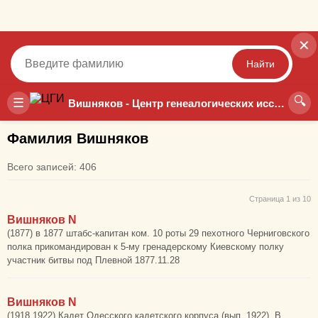
✕
Найти
🔍
Точный
Неточный
☰
Вишняков - Центр генеалогических исследований
Фамилия Вишняков
Всего записей: 406
Страница 1 из 10
Вишняков N
(1877) в 1877 штабс-капитан ком. 10 роты 29 пехотного Черниговского
полка прикомандирован к 5-му гренадерскому Киевскому полку
участник битвы под Плевной 1877.11.28
Вишняков N
(1918,1922) Кадет Одесского кадетского корпуса (вып. 1922). В