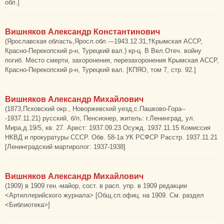
обл.]
Вишняков Александр Константинович
(Ярославская область,Яросл.обл.---1943.12.31,†Крымская АССР,
Красно-Перекопский р-н, Турецкий вал.) кр-ц. В Вел.Отеч. войну
погиб. Место смерти, захоронения, перезахоронения Крымская АССР,
Красно-Перекопский р-н, Турецкий вал. [КПЯО, том 7, стр. 92.]
Вишняков Александр Михайлович
(1873,Псковский окр., Новоржевский уезд,с.Пашково-Гора--
-1937.11.21) русский, б/п, Пенсионер, житель: г.Ленинград, ул.
Мира,д.19/5, кв. 27. Арест: 1937.09.23 Осужд. 1937.11.15 Комиссия
НКВД и прокуратуры СССР. Обв. 58-1а УК РСФСР Расстр. 1937.11.21
[Ленинградский мартиролог: 1937-1938]
Вишняков Александр Михайлович
(1909) в 1909 ген.-майор, сост. в расп. упр. в 1909 редакции
<Артиллерийского журнала> [Общ.сп.офиц. на 1909. См. раздел
<Библиотека>]