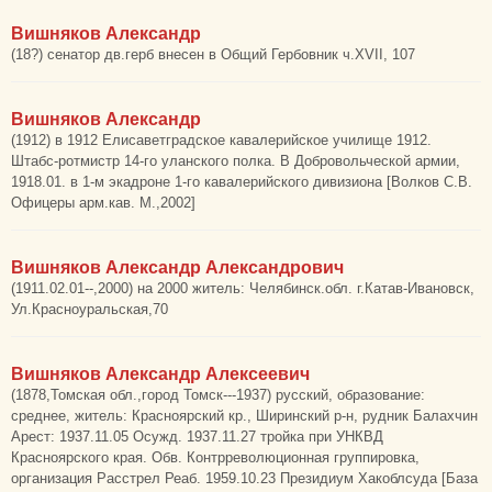
Вишняков Александр
(18?) сенатор дв.герб внесен в Общий Гербовник ч.XVII, 107
Вишняков Александр
(1912) в 1912 Елисаветградское кавалерийское училище 1912.
Штабс-ротмистр 14-го уланского полка. В Добровольческой армии,
1918.01. в 1-м экадроне 1-го кавалерийского дивизиона [Волков С.В.
Офицеры арм.кав. М.,2002]
Вишняков Александр Александрович
(1911.02.01--,2000) на 2000 житель: Челябинск.обл. г.Катав-Ивановск,
Ул.Красноуральская,70
Вишняков Александр Алексеевич
(1878,Томская обл.,город Томск---1937) русский, образование:
среднее, житель: Красноярский кр., Ширинский р-н, рудник Балахчин
Арест: 1937.11.05 Осужд. 1937.11.27 тройка при УНКВД
Красноярского края. Обв. Контрреволюционная группировка,
организация Расстрел Реаб. 1959.10.23 Президиум Хакоблсуда [База