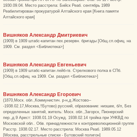
1930.09.04. Место расстрела: Бийск Реаб. сентябрь 1989
Реабилитирован прокуратурой Алтайского края [Книга памяти
Алтайского края]
Вишняков Александр Дмитриевич
(1909) в 1909 штабс-капитан пех.резервн. бригады [Общ.сп.офиц. на
1909. См. раздел <Библиотека>]
Вишняков Александр Евгеньевич
(1909) в 1909 штабс-капитан лейб-гв. Стрелкового полка в СПб.
[Общ.сп.офиц. на 1909. См. раздел <Библиотека>]
Вишняков Александр Егорович
(1870,Моск. обл.,Коммунистич. р-н,д.Жостово--
-1938.02.17,Москва,†Бутово) русский, образование: низшее, б/п, Без
определенных занятий, житель: Моск. обл.,Загорск, Пионерский
пер.,д.9 Арест: 1938.01.19 Осужд. 1938.02.14 тройка при УНКВД по
Московской обл.. Обв. принадлежности к контрреволюционной группе
Расстр. 1938.02.17. Место расстрела: Москва Реаб. 1989.05.12
[Москва, расстрельные списки - Бутовский полигон]