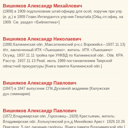
Вишняков Александр Михайлович
(1909) в 1909 подполковник штаб-офицер для особ. поручик при упр.
(и. д.) в 1909 Главн.Интендантск.упр-ния Генштаба [Общ.сп.офиц. на
1909. См. раздел <Библиотека>]
Вишняков Александр Николаевич
(1890,Калининская обл.,Максатихинский р-н,с.Ворожейск---1937.11.13)
б/п, заключенный ИТК <Лыкошино>, житель: ИТК <Лыкошино>
Осужд. 1937.11.11 тройка при УНКВД по Калининской обл.. Обв. КРА
Расстр. 1937.11.13 Реаб. июль 1989 постановлением Тверской
областной прокуратуры [Книга памяти Калининской обл.]
Вишняков Александр Павлович
(1847) в 1847 выпускник СПб.Духовной академии (Калужская
дух.семинария)
Вишняков Александр Павлович
(1872,Владимирская обл.,Гороховец--,1929) Крестьянин, житель:
Владимирская обл.,Кольчугинский р-н,д.Михейково Арест: 1929.10.26
Приговор: 5 лет лишения свободы. [Книга памяти Владимирской обл.]