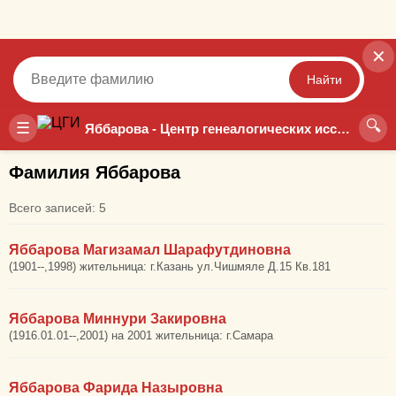
✕
Найти
🔍
Точный
Неточный
☰
Яббарова - Центр генеалогических исследований
Фамилия Яббарова
Всего записей: 5
Яббарова Магизамал Шарафутдиновна
(1901--,1998) жительница: г.Казань ул.Чишмяле Д.15 Кв.181
Яббарова Миннури Закировна
(1916.01.01--,2001) на 2001 жительница: г.Самара
Яббарова Фарида Назыровна