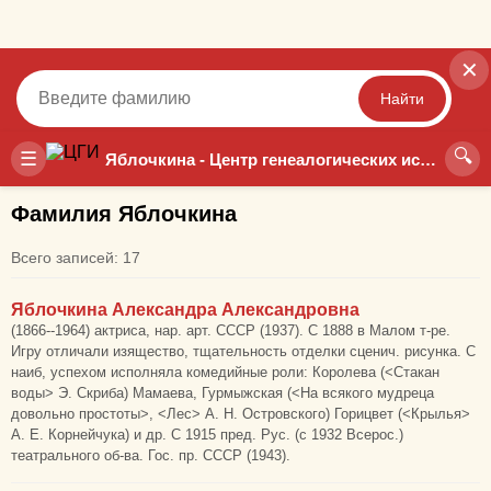
✕
Найти
🔍
Точный
Неточный
☰
Яблочкина - Центр генеалогических исследований
Фамилия Яблочкина
Всего записей: 17
Яблочкина Александра Александровна
(1866--1964) актриса, нар. арт. СССР (1937). С 1888 в Малом т-ре.
Игру отличали изящество, тщательность отделки сценич. рисунка. С
наиб, успехом исполняла комедийные роли: Королева (<Стакан
воды> Э. Скриба) Мамаева, Гурмыжская (<На всякого мудреца
довольно простоты>, <Лес> А. Н. Островского) Горицвет (<Крылья>
А. Е. Корнейчука) и др. С 1915 пред. Рус. (с 1932 Всерос.)
театрального об-ва. Гос. пр. СССР (1943).