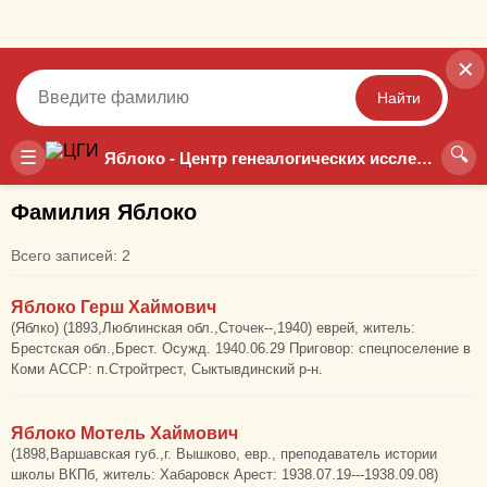
✕
Найти
🔍
Точный
Неточный
☰
Яблоко - Центр генеалогических исследований
Фамилия Яблоко
Всего записей: 2
Яблоко Герш Хаймович
(Яблко) (1893,Люблинская обл.,Сточек--,1940) еврей, житель:
Брестская обл.,Брест. Осужд. 1940.06.29 Приговор: спецпоселение в
Коми АССР: п.Стройтрест, Сыктывдинский р-н.
Яблоко Мотель Хаймович
(1898,Варшавская губ.,г. Вышково, евр., преподаватель истории
школы ВКПб, житель: Хабаровск Арест: 1938.07.19---1938.09.08)