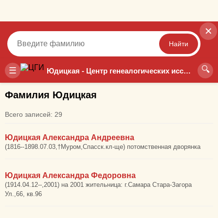
✕
Найти
🔍
Точный
Неточный
☰
Юдицкая - Центр генеалогических исследований
Фамилия Юдицкая
Всего записей: 29
Юдицкая Александра Андреевна
(1816--1898.07.03,†Муром,Спасск.кл-ще) потомственная дворянка
Юдицкая Александра Федоровна
(1914.04.12--,2001) на 2001 жительница: г.Самара Стара-Загора
Ул.,66, кв.96