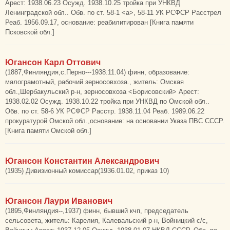
Арест: 1938.06.23 Осужд. 1938.10.25 тройка при УНКВД
Ленинградской обл.. Обв. по ст. 58-1 <а>, 58-11 УК РСФСР Расстрел
Реаб. 1956.09.17, основание: реабилитирован [Книга памяти
Псковской обл.]
Югансон Карл Оттович
(1887,Финляндия,с.Перно---1938.11.04) финн, образование:
малограмотный, рабочий зерносовхоза., житель: Омская
обл.,Шербакульский р-н, зерносовхоза <Борисовский> Арест:
1938.02.02 Осужд. 1938.10.22 тройка при УНКВД по Омской обл..
Обв. по ст. 58-6 УК РСФСР Расстр. 1938.11.04 Реаб. 1989.06.22
прокуратурой Омской обл.,основание: на основании Указа ПВС СССР.
[Книга памяти Омской обл.]
Югансон Константин Александрович
(1935) Дивизионный комиссар(1936.01.02, приказ 10)
Югансон Лаури Иванович
(1895,Финляндия--,1937) финн, бывший кчп, председатель
сельсовета, житель: Карелия, Калевальский р-н, Войницкий с/с,