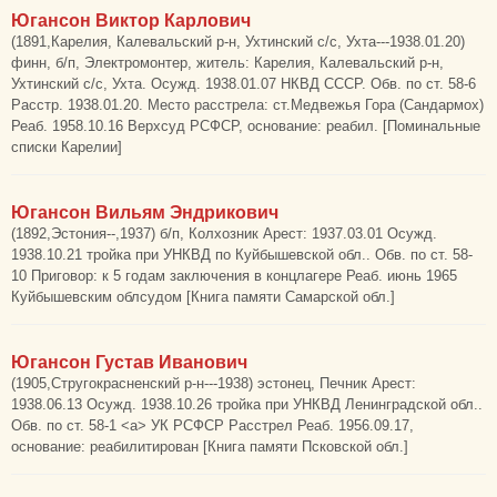
Югансон Виктор Карлович
(1891,Карелия, Калевальский р-н, Ухтинский с/с, Ухта---1938.01.20)
финн, б/п, Электромонтер, житель: Карелия, Калевальский р-н,
Ухтинский с/с, Ухта. Осужд. 1938.01.07 НКВД СССР. Обв. по ст. 58-6
Расстр. 1938.01.20. Место расстрела: ст.Медвежья Гора (Сандармох)
Реаб. 1958.10.16 Верхсуд РСФСР, основание: реабил. [Поминальные
списки Карелии]
Югансон Вильям Эндрикович
(1892,Эстония--,1937) б/п, Колхозник Арест: 1937.03.01 Осужд.
1938.10.21 тройка при УНКВД по Куйбышевской обл.. Обв. по ст. 58-
10 Приговор: к 5 годам заключения в концлагере Реаб. июнь 1965
Куйбышевским облсудом [Книга памяти Самарской обл.]
Югансон Густав Иванович
(1905,Стругокрасненский р-н---1938) эстонец, Печник Арест:
1938.06.13 Осужд. 1938.10.26 тройка при УНКВД Ленинградской обл..
Обв. по ст. 58-1 <а> УК РСФСР Расстрел Реаб. 1956.09.17,
основание: реабилитирован [Книга памяти Псковской обл.]