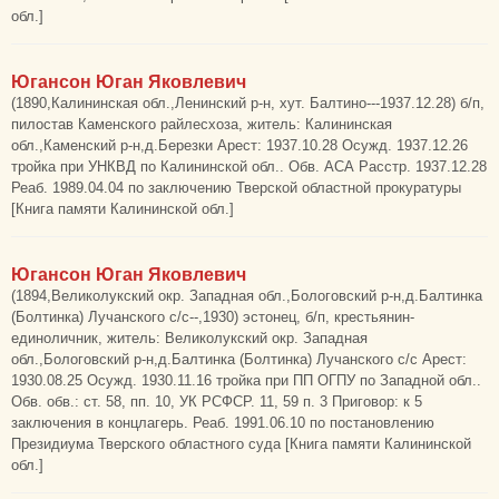
обл.]
Югансон Юган Яковлевич
(1890,Калининская обл.,Ленинский р-н, хут. Балтино---1937.12.28) б/п,
пилостав Каменского райлесхоза, житель: Калининская
обл.,Каменский р-н,д.Березки Арест: 1937.10.28 Осужд. 1937.12.26
тройка при УНКВД по Калининской обл.. Обв. АСА Расстр. 1937.12.28
Реаб. 1989.04.04 по заключению Тверской областной прокуратуры
[Книга памяти Калининской обл.]
Югансон Юган Яковлевич
(1894,Великолукский окр. Западная обл.,Бологовский р-н,д.Балтинка
(Болтинка) Лучанского с/с--,1930) эстонец, б/п, крестьянин-
единоличник, житель: Великолукский окр. Западная
обл.,Бологовский р-н,д.Балтинка (Болтинка) Лучанского с/с Арест:
1930.08.25 Осужд. 1930.11.16 тройка при ПП ОГПУ по Западной обл..
Обв. обв.: ст. 58, пп. 10, УК РСФСР. 11, 59 п. 3 Приговор: к 5
заключения в концлагерь. Реаб. 1991.06.10 по постановлению
Президиума Тверского областного суда [Книга памяти Калининской
обл.]