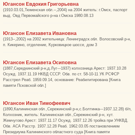
Югансон Евдокия Григорьевна
(1910.03.01,Тюменская обл.--,2004) на 2004 житель: г.Омск, паспорт
выд. Овд Первомайского р-на г.Омска 1980.08.13
Югансон Елизавета Ивановна
(1913--,2002) на 2002 жительница: Ленинградск.обл. Волосовский р-н,
п. Кикерино, отделение, Курковицкое шоссе, дом 3
Югансон Елизавета Осиповна
(1887,Середкинский р-н,д.Луг---1937) колхозница Арест: 1937.10.28
Осужд. 1937.11.19 НКВД СССР. Обв. по ст. 58-10-11 УК РСФСР
Расстрел Реаб. 1959.09.14, основание: Реабилитирована [Книга
памяти Псковской обл.]
Югансон Иван Тимофеевич
(1890,Калининская обл.,Сережинский р-н,с.Болтинка---1937.12.28) б/п,
Колхозник, житель: Калининская обл.,Сережинский р-н, хут.
Жемчугово Арест: 1937.11.17 Осужд. 1937.12.26 тройка при УНКВД.
Обв. АСА Расстр. 1937.12.28 Реаб. 1962.03.05 постановлением
Президиума Калининского областного суда [Книга памяти