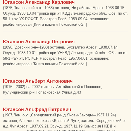
Югансон Александр Карлович
(1875,Полновский р-н---1938) эстонец, Не работал Арест: 1938.06.15
Осужд. 1938.10.04 тройка при УНКВД Ленинградской обл.. Обв. по ст.
58-1 <а> УК РСФСР Расстрел Реаб. 1989.09.04, основание:
реабилитирован [Книга памяти Псковской обл.]
Югансон Александр Петрович
(1898,Гдовский р-н---1938) эстонец, Бухгалтер Арест: 1938.07.14
Осужд. 1938.10.01 тройка при УНКВД Ленинградской обл.. Обв. по ст.
58-1 <а> УК РСФСР Расстрел Реаб. 1957.04.01, основание:
реабилитирован [Книга памяти Псковской обл.]
Югансон Альберт Антонович
(1916--,2002) на 2002 житель: Алтайск.край с.Попасное,
Кулундинский р-н,Попасновская Улица д.43
Югансон Альфред Петрович
(1907,Лен. обл.,Середкинский р-н,д.Яковы-Заходы---1937.11.24)
эстонец, б/п, член колхоза <Красный Луг>, житель: Середкинский р-
н,д.Луг Арест: 1937.09.21 Осужд. 1937.11.19 Комиссия НКВД и