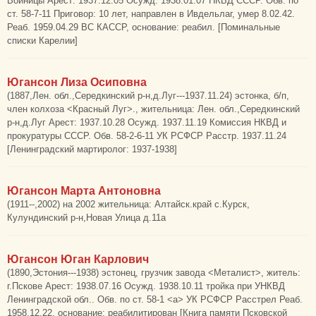
Войницы Арест: 1937.12.05 Осужд. 1938.01.07 НКВД СССР. Обв. по
ст. 58-7-11 Приговор: 10 лет, направлен в Ивдельлаг, умер 8.02.42.
Реаб. 1959.04.29 ВС КАССР, основание: реабил. [Поминальные
списки Карелии]
Югансон Лиза Осиповна
(1887,Лен. обл.,Середкинский р-н,д.Луг---1937.11.24) эстонка, б/п,
член колхоза <Красный Луг>., жительница: Лен. обл.,Середкинский
р-н,д.Луг Арест: 1937.10.28 Осужд. 1937.11.19 Комиссия НКВД и
прокуратуры СССР. Обв. 58-2-6-11 УК РСФСР Расстр. 1937.11.24
[Ленинградский мартиролог: 1937-1938]
Югансон Марта Антоновна
(1911--,2002) на 2002 жительница: Алтайск.край с.Курск,
Кулундинский р-н,Новая Улица д.11а
Югансон Юган Карлович
(1890,Эстония---1938) эстонец, грузчик завода <Металист>, житель:
г.Пскове Арест: 1938.07.16 Осужд. 1938.10.11 тройка при УНКВД
Ленинградской обл.. Обв. по ст. 58-1 <а> УК РСФСР Расстрел Реаб.
1958.12.22, основание: реабилитирован [Книга памяти Псковской