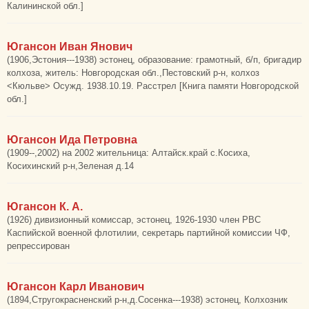
Калининской обл.]
Югансон Иван Янович
(1906,Эстония---1938) эстонец, образование: грамотный, б/п, бригадир
колхоза, житель: Новгородская обл.,Пестовский р-н, колхоз
<Кюльве> Осужд. 1938.10.19. Расстрел [Книга памяти Новгородской
обл.]
Югансон Ида Петровна
(1909--,2002) на 2002 жительница: Алтайск.край с.Косиха,
Косихинский р-н,Зеленая д.14
Югансон К. А.
(1926) дивизионный комиссар, эстонец, 1926-1930 член РВС
Каспийской военной флотилии, секретарь партийной комиссии ЧФ,
репрессирован
Югансон Карл Иванович
(1894,Стругокрасненский р-н,д.Сосенка---1938) эстонец, Колхозник