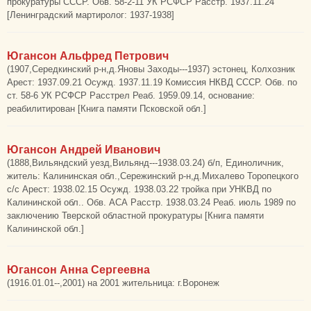
прокуратуры СССР. Обв. 58-2-11 УК РСФСР Расстр. 1937.11.24
[Ленинградский мартиролог: 1937-1938]
Югансон Альфред Петрович
(1907,Середкинский р-н,д.Яновы Заходы---1937) эстонец, Колхозник
Арест: 1937.09.21 Осужд. 1937.11.19 Комиссия НКВД СССР. Обв. по
ст. 58-6 УК РСФСР Расстрел Реаб. 1959.09.14, основание:
реабилитирован [Книга памяти Псковской обл.]
Югансон Андрей Иванович
(1888,Вильяндский уезд,Вильянд---1938.03.24) б/п, Единоличник,
житель: Калининская обл.,Сережинский р-н,д.Михалево Торопецкого
с/с Арест: 1938.02.15 Осужд. 1938.03.22 тройка при УНКВД по
Калининской обл.. Обв. АСА Расстр. 1938.03.24 Реаб. июль 1989 по
заключению Тверской областной прокуратуры [Книга памяти
Калининской обл.]
Югансон Анна Сергеевна
(1916.01.01--,2001) на 2001 жительница: г.Воронеж