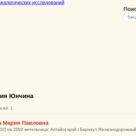
Пои
ия Юнчина
исей: 1
 Мария Павловна
002) на 2002 жительница: Алтайск.край г.Барнаул Железнодорожный 