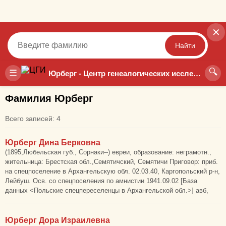
✕
Найти
🔍
Точный
Неточный
☰
Юрберг - Центр генеалогических исследований
Фамилия Юрберг
Всего записей: 4
Юрберг Дина Берковна
(1895,Любельская губ., Сорнаки--) евреи, образование: неграмотн.,
жительница: Брестская обл.,Семятичский, Семятичи Приговор: приб.
на спецпоселение в Архангельскую обл. 02.03.40, Каргопольский р-н,
Лейбуш. Осв. со спецпоселения по амнистии 1941.09.02 [База
данных <Польские спецпереселенцы в Архангельской обл.>] авб,
Юрберг Дора Израилевна