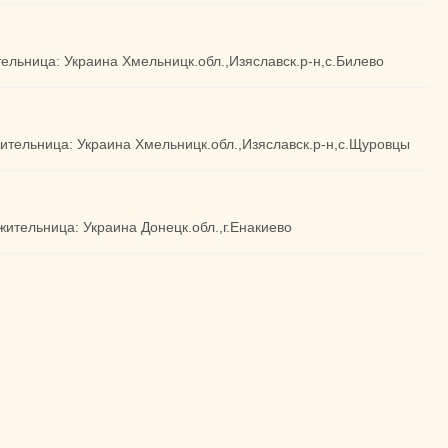
ительница: Украина Хмельницк.обл.,Изяславск.р-н,с.Билево
 жительница: Украина Хмельницк.обл.,Изяславск.р-н,с.Щуровцы
жительница: Украина Донецк.обл.,г.Енакиево