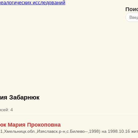
Пои
ия Забарнюк
исей: 4
юк Мария Прокоповна
01,Хмельницк.обл.,Изяславск.р-н,с.Билево--,1998) на 1998.10.16 ж