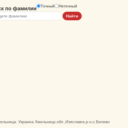
Точный
Неточный
ск по фамилии
ительница: Украина Хмельницк.обл.,Изяславск.р-н,с.Билево