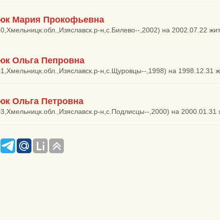
юк Мария Прокофьевна
30,Хмельницк.обл.,Изяславск.р-н,с.Билево--,2002) на 2002.07.22 ж
юк Ольга Пепровна
01,Хмельницк.обл.,Изяславск.р-н,с.Щуровцы--,1998) на 1998.12.31
юк Ольга Петровна
03,Хмельницк.обл.,Изяславск.р-н,с.Подлисцы--,2000) на 2000.01.31 