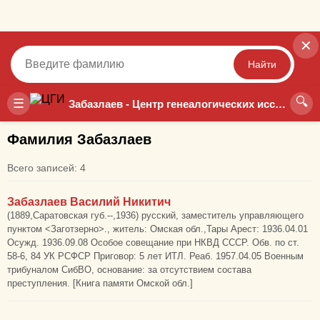
✕
Найти
🔍
Точный
Неточный
☰
Забазлаев - Центр генеалогических исследований
Фамилия Забазлаев
Всего записей: 4
Забазлаев Василий Никитич
(1889,Саратовская губ.--,1936) русский, заместитель управляющего
пунктом <Заготзерно>., житель: Омская обл.,Тары Арест: 1936.04.01
Осужд. 1936.09.08 Особое совещание при НКВД СССР. Обв. по ст.
58-6, 84 УК РСФСР Приговор: 5 лет ИТЛ. Реаб. 1957.04.05 Военным
трибуналом СибВО, основание: за отсутствием состава
преступления. [Книга памяти Омской обл.]