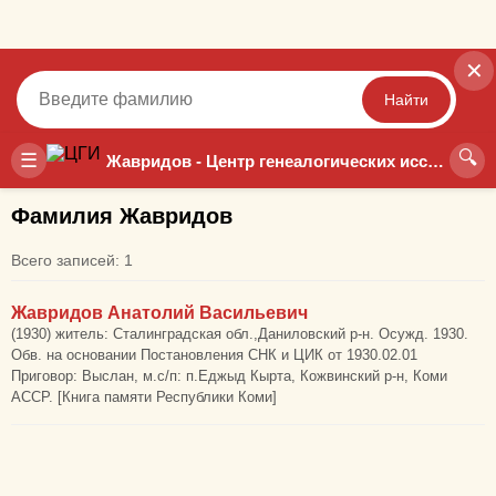
✕
Найти
🔍
Точный
Неточный
☰
Жавридов - Центр генеалогических исследований
Фамилия Жавридов
Всего записей: 1
Жавридов Анатолий Васильевич
(1930) житель: Сталинградская обл.,Даниловский р-н. Осужд. 1930.
Обв. на основании Постановления СНК и ЦИК от 1930.02.01
Приговор: Выслан, м.с/п: п.Еджыд Кырта, Кожвинский р-н, Коми
АССР. [Книга памяти Республики Коми]