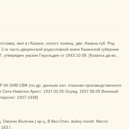
тставку, жил в г.Казани, холост. помещ. двн.-Казань-губ. Род
о 2-ю часть дворянской родословной книги Казанской губернии
 утвержден указом Герольдии от 1843.10.08. [Казанск.дв-во...
НР 94 ОИВ СВФ (по др. данным нач. планово-производственного
п.Сеть-Наволок Арест: 1937.02.05 Осужд. 1937.08.09 Военный
тиролог: 1937-1938]
. Ожогин Волочек.) кр-ц. В Вел.Отеч. войну погиб. Место
 153.]