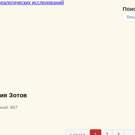
Пои
ия Зотов
исей: 667
« назад
1
2
3
...