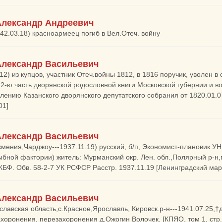
Александр Андреевич
942.03.18) красноармеец погиб в Вел.Отеч. войну
Александр Васильевич
12) из купцов, участник Отеч.войны 1812, в 1816 поручик, уволен в о
 2-ю часть дворянской родословной книги Московской губернии и в
лению Казанского дворянского депутатского собрания от 1820.01.07,
01]
Александр Васильевич
кмения,Чарджоу---1937.11.19) русский, б/п, Экономист-плановик У
ыбной фактории) житель: Мурманский окр. Лен. обл.,Полярный р-н,
КБФ. Обв. 58-2-7 УК РСФСР Расстр. 1937.11.19 [Ленинградский мар
Александр Васильевич
славская область,с.Красное,Ярославль, Кировск.р-н---1941.07.25,†д
ахоронения, перезахоронения д.Ожогин Волочек. [КПЯО, том 1, стр.