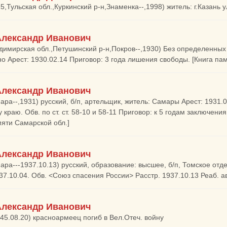
15,Тульская обл.,Куркинский р-н,Знаменка--,1998) житель: г.Казань 
Александр Иванович
димирская обл.,Петушинский р-н,Покров--,1930) Без определенных 
но Арест: 1930.02.14 Приговор: 3 года лишения свободы. [Книга па
Александр Иванович
ара--,1931) русский, б/п, артельщик, житель: Самары Арест: 1931
 краю. Обв. по ст. ст. 58-10 и 58-11 Приговор: к 5 годам заключе
мяти Самарской обл.]
Александр Иванович
ара---1937.10.13) русский, образование: высшее, б/п, Томское отд
37.10.04. Обв. <Союз спасения России> Расстр. 1937.10.13 Реаб. ав
Александр Иванович
945.08.20) красноармеец погиб в Вел.Отеч. войну