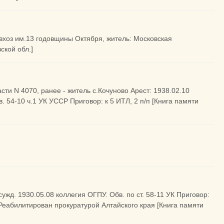
овхоз им.13 годовщины Октября, житель: Московская
ской обл.]
асти N 4070, ранее - житель с.Кочуново Арест: 1938.02.10
. 54-10 ч.1 УК УССР Приговор: к 5 ИТЛ, 2 п/п [Книга памяти
сужд. 1930.05.08 коллегия ОГПУ. Обв. по ст. 58-11 УК Приговор:
Реабилитирован прокуратурой Алтайского края [Книга памяти