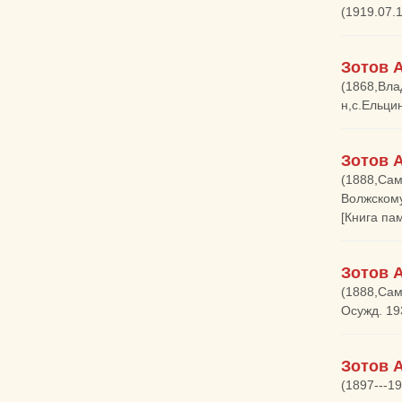
(1919.07.
Зотов 
(1868,Вла
н,с.Ельци
Зотов 
(1888,Сам
Волжскому
[Книга па
Зотов 
(1888,Сам
Осужд. 19
Зотов 
(1897---1