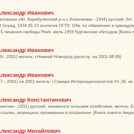
Александр Иванович
атовская обл.,Карабулинский р-н,с.Алексеевка--,1934) русский, б/п
4 Осужд. 1934.05.22 коллегия ОГПУ. Обв. по обвинению в принадлеж
 5 лишения свободы Реаб. июль 1959 Курганским облсудом [Книга п
Александр Иванович
9--,2001) житель: г.Нижний-Новгород (регистр. на 2001.08.09)
Александр Иванович
27--,2001) на 2001 житель: г.Самара Интернационалистов Ул.,36, кв
Александр Константинович
екистан--,1931) русский, занимался сельским хозяйством, житель: 
 ссылка, запрещено проживание в погранзоне. [Книга памяти Амурс
Александр Михайлович