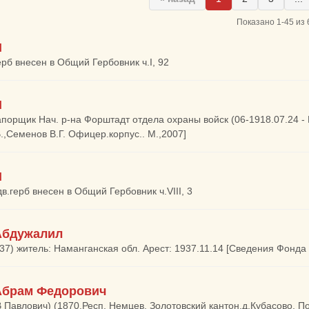
Показано 1-45 из 
N
герб внесен в Общий Гербовник ч.I, 92
N
апорщик Нач. р-на Форштадт отдела охраны войск (06-1918.07.24 - 
В.,Семенов В.Г. Офицер.корпус.. М.,2007]
N
дв.герб внесен в Общий Гербовник ч.VIII, 3
Абдужалил
937) житель: Наманганская обл. Арест: 1937.11.14 [Сведения Фонд
Абрам Федорович
Павлович) (1870,Респ. Немцев, Золотовский кантон,д.Кубасово, Пов