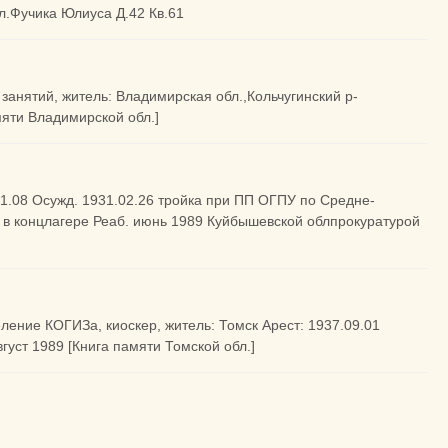
ул.Фучика Юлиуса Д.42 Кв.61
занятий, житель: Владимирская обл.,Кольчугинский р-
мяти Владимирской обл.]
.01.08 Осужд. 1931.02.26 тройка при ПП ОГПУ по Средне-
ния в концлагере Реаб. июнь 1989 Куйбышевской облпрокуратурой
еление КОГИЗа, киоскер, житель: Томск Арест: 1937.09.01
густ 1989 [Книга памяти Томской обл.]