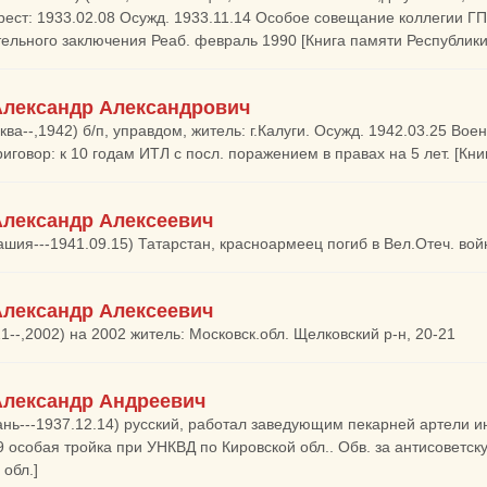
Арест: 1933.02.08 Осужд. 1933.11.14 Особое совещание коллегии ГП
ельного заключения Реаб. февраль 1990 [Книга памяти Республики
Александр Александрович
ква--,1942) б/п, управдом, житель: г.Калуги. Осужд. 1942.03.25 Вое
говор: к 10 годам ИТЛ с посл. поражением в правах на 5 лет. [Кни
Александр Алексеевич
ашия---1941.09.15) Татарстан, красноармеец погиб в Вел.Отеч. вой
Александр Алексеевич
21--,2002) на 2002 житель: Московск.обл. Щелковский р-н, 20-21
Александр Андреевич
ань---1937.12.14) русский, работал заведующим пекарней артели и
9 особая тройка при УНКВД по Кировской обл.. Обв. за антисоветск
 обл.]