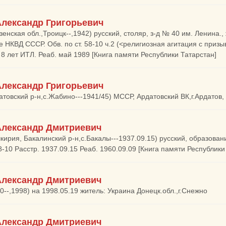
Александр Григорьевич
зенская обл.,Троицк--,1942) русский, столяр, з-д № 40 им. Ленина.,
 НКВД СССР. Обв. по ст. 58-10 ч.2 (<религиозная агитация с приз
 8 лет ИТЛ. Реаб. май 1989 [Книга памяти Республики Татарстан]
Александр Григорьевич
атовский р-н,с.Жабино---1941/45) МССР, Ардатовский ВК,г.Ардатов
Александр Дмитриевич
кирия, Бакалинский р-н,с.Бакалы---1937.09.15) русский, образовани
 58-10 Расстр. 1937.09.15 Реаб. 1960.09.09 [Книга памяти Республик
Александр Дмитриевич
30--,1998) на 1998.05.19 житель: Украина Донецк.обл.,г.Снежно
Александр Дмитриевич