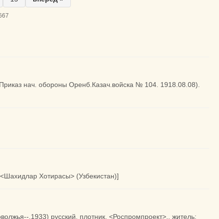
667
Приказ нач. обороны Оренб.Казач.войска № 104. 1918.08.08).
а <Шахидлар Хотирасы> (Узбекистан)]
олжья--,1933) русский, плотник, <Роспромпроект>., житель: