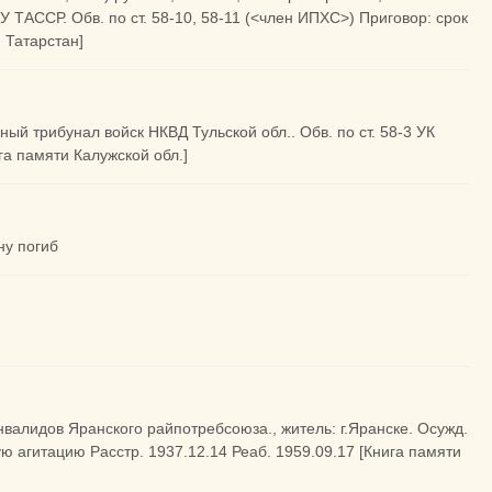
У ТАССР. Обв. по ст. 58-10, 58-11 (<член ИПХС>) Приговор: срок
 Татарстан]
нный трибунал войск НКВД Тульской обл.. Обв. по ст. 58-3 УК
га памяти Калужской обл.]
ну погиб
нвалидов Яранского райпотребсоюза., житель: г.Яранске. Осужд.
ую агитацию Расстр. 1937.12.14 Реаб. 1959.09.17 [Книга памяти