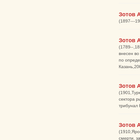
Зотов 
(1897---1
Зотов 
(1789--,18
внесен во
по опреде
Казань,20
Зотов 
(1901,Тур
сектора р
трибунал 
Зотов 
(1910,Яро
смерти, з