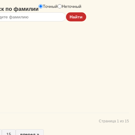
Точный
Неточный
ск по фамилии
Страница 1 из 15
15
вперед »