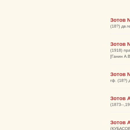
Зотов 
(18?) дв.
Зотов 
(1918) пр
[Ганин А.
Зотов 
гф. (18?) 
Зотов 
(1873--,1
Зотов 
(КУБАСОВ 