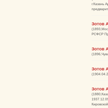
г.Казань 
предварит
Зотов 
(1893,Мос
РСФСР При
Зотов 
(1896,Чув
Зотов 
(1904.04.
Зотов 
(1880,Каз
1937.12.0
Кировской