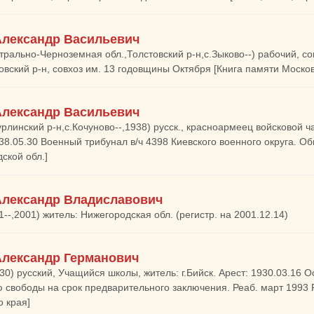
Александр Васильевич
трально-Черноземная обл.,Толстовский р-н,с.Зыково--) рабочий, с
овский р-н, совхоз им. 13 годовщины Октября [Книга памяти Москов
Александр Васильевич
урлинский р-н,с.Кочуново--,1938) русск., красноармеец войсковой ч
38.05.30 Военный трибунал в/ч 4398 Киевского военного округа. Обв
ской обл.]
Александр Владиславович
1--,2001) житель: Нижегородская обл. (регистр. на 2001.12.14)
Александр Германович
930) русский, Учащийся школы, житель: г.Бийск. Арест: 1930.03.16 О
 свободы на срок предварительного заключения. Реаб. март 1993 
о края]