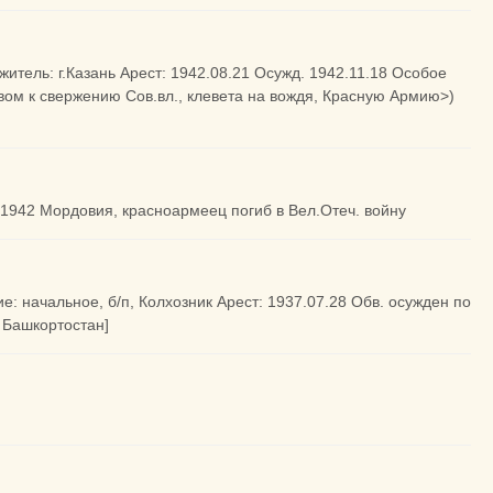
 житель: г.Казань Арест: 1942.08.21 Осужд. 1942.11.18 Особое
ывом к свержению Сов.вл., клевета на вождя, Красную Армию>)
, 1942 Мордовия, красноармеец погиб в Вел.Отеч. войну
е: начальное, б/п, Колхозник Арест: 1937.07.28 Обв. осужден по
и Башкортостан]