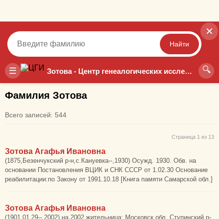
✕
Найти
🔍
Точный
Неточный
☰
Зотова - Центр генеалогических исследований
Фамилия Зотова
Всего записей: 544
Страница 1 из 13
Зотова Агафья Ивановна
(1875,Безенчукский р-н,с.Кануевка--,1930) Осужд. 1930. Обв. на
основании Постановления ВЦИК и СНК СССР от 1.02.30 Основание
реабилитации:по Закону от 1991.10.18 [Книга памяти Самарской обл.]
Зотова Агафья Ивановна
(1901.01.29--,2002) на 2002 жительница: Московск.обл. Ступинский р-