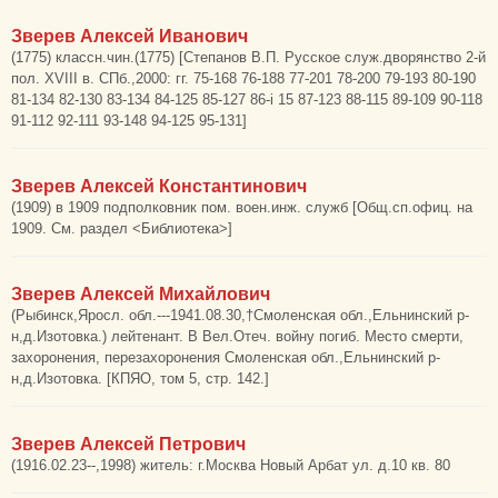
Зверев Алексей Иванович
(1775) классн.чин.(1775) [Степанов В.П. Русское служ.дворянство 2-й
пол. XVIII в. СПб.,2000: гг. 75-168 76-188 77-201 78-200 79-193 80-190
81-134 82-130 83-134 84-125 85-127 86-i 15 87-123 88-115 89-109 90-118
91-112 92-111 93-148 94-125 95-131]
Зверев Алексей Константинович
(1909) в 1909 подполковник пом. воен.инж. служб [Общ.сп.офиц. на
1909. См. раздел <Библиотека>]
Зверев Алексей Михайлович
(Рыбинск,Яросл. обл.---1941.08.30,†Смоленская обл.,Ельнинский р-
н,д.Изотовка.) лейтенант. В Вел.Отеч. войну погиб. Место смерти,
захоронения, перезахоронения Смоленская обл.,Ельнинский р-
н,д.Изотовка. [КПЯО, том 5, стр. 142.]
Зверев Алексей Петрович
(1916.02.23--,1998) житель: г.Москва Новый Арбат ул. д.10 кв. 80