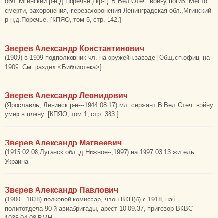
обл.,Мгинский р-н,д.Поречье.) кр-ц. В Вел.Отеч. войну погиб. Место
смерти, захоронения, перезахоронения Ленинградская обл.,Мгинский
р-н,д.Поречье. [КПЯО, том 5, стр. 142.]
Зверев Александр Константинович
(1909) в 1909 подполковник чл. на оружейн.заводе [Общ.сп.офиц. на
1909. См. раздел <Библиотека>]
Зверев Александр Леонидович
(Ярославль, Ленинск.р-н---1944.08.17) мл. сержант В Вел.Отеч. войну
умер в плену. [КПЯО, том 1, стр. 383.]
Зверев Александр Матвеевич
(1915.02.08,Луганск.обл.,д.Нижное--,1997) на 1997.03.13 житель:
Украина
Зверев Александр Павлович
(1900---1938) полковой комиссар, член ВКП(б) с 1918, нач.
политотдела 90-й авиабригады, арест 10.09.37, приговор ВКВС
1938.04.08 ВМН.