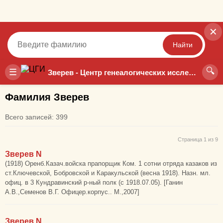
✕
Найти
🔍
Точный
Неточный
☰
Зверев - Центр генеалогических исследований
Фамилия Зверев
Всего записей: 399
Страница 1 из 9
Зверев N
(1918) Оренб.Казач.войска прапорщик Ком. 1 сотни отряда казаков из
ст.Ключевской, Бобровской и Каракульской (весна 1918). Назн. мл.
офиц. в 3 Кундравинский р-ный полк (с 1918.07.05). [Ганин
А.В.,Семенов В.Г. Офицер.корпус.. М.,2007]
Зверев N