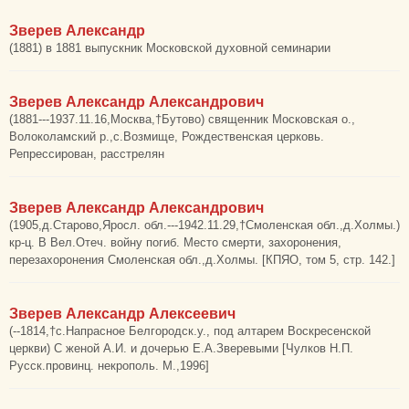
Зверев Александр
(1881) в 1881 выпускник Московской духовной семинарии
Зверев Александр Александрович
(1881---1937.11.16,Москва,†Бутово) священник Московская о.,
Волоколамский р.,с.Возмище, Рождественская церковь.
Репрессирован, расстрелян
Зверев Александр Александрович
(1905,д.Старово,Яросл. обл.---1942.11.29,†Смоленская обл.,д.Холмы.)
кр-ц. В Вел.Отеч. войну погиб. Место смерти, захоронения,
перезахоронения Смоленская обл.,д.Холмы. [КПЯО, том 5, стр. 142.]
Зверев Александр Алексеевич
(--1814,†с.Напрасное Белгородск.у., под алтарем Воскресенской
церкви) С женой А.И. и дочерью Е.А.Зверевыми [Чулков Н.П.
Русск.провинц. некрополь. М.,1996]