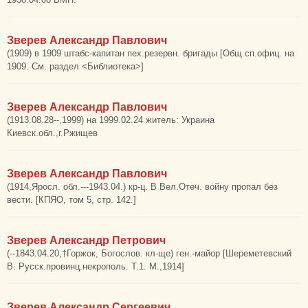
Зверев Александр Павлович
(1909) в 1909 штабс-капитан пех.резервн. бригады [Общ.сп.офиц. на
1909. См. раздел <Библиотека>]
Зверев Александр Павлович
(1913.08.28--,1999) на 1999.02.24 житель: Украина
Киевск.обл.,г.Ржищев
Зверев Александр Павлович
(1914,Яросл. обл.---1943.04.) кр-ц. В Вел.Отеч. войну пропал без
вести. [КПЯО, том 5, стр. 142.]
Зверев Александр Петрович
(--1843.04.20,†Горжок, Богослов. кл-ще) ген.-майор [Шереметевский
В. Русск.провинц.некрополь. Т.1. М.,1914]
Зверев Александр Сергеевич