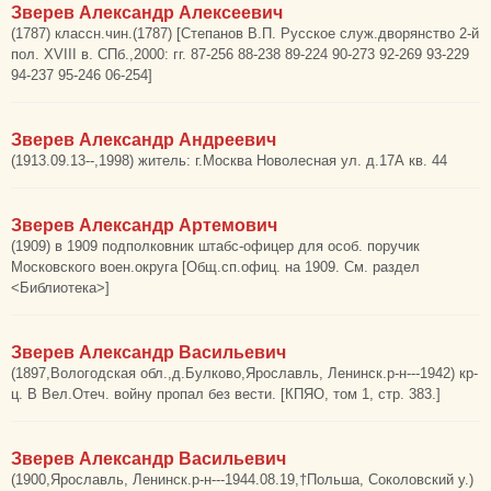
Зверев Александр Алексеевич
(1787) классн.чин.(1787) [Степанов В.П. Русское служ.дворянство 2-й
пол. XVIII в. СПб.,2000: гг. 87-256 88-238 89-224 90-273 92-269 93-229
94-237 95-246 06-254]
Зверев Александр Андреевич
(1913.09.13--,1998) житель: г.Москва Новолесная ул. д.17А кв. 44
Зверев Александр Артемович
(1909) в 1909 подполковник штабс-офицер для особ. поручик
Московского воен.округа [Общ.сп.офиц. на 1909. См. раздел
<Библиотека>]
Зверев Александр Васильевич
(1897,Вологодская обл.,д.Булково,Ярославль, Ленинск.р-н---1942) кр-
ц. В Вел.Отеч. войну пропал без вести. [КПЯО, том 1, стр. 383.]
Зверев Александр Васильевич
(1900,Ярославль, Ленинск.р-н---1944.08.19,†Польша, Соколовский у.)