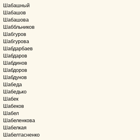
Шабашный
Шабашов
Шабашова
Шаббльников
Шабгуров
Шабгурова
Шабдарбаев
Шабдаров
Шабдинов
Шабдоров
Шабдунов
Шабеда
Шабедько
Шабек
Шабеков
Шабел
Шабеленкова
Шабелкая
Шабелтасненко