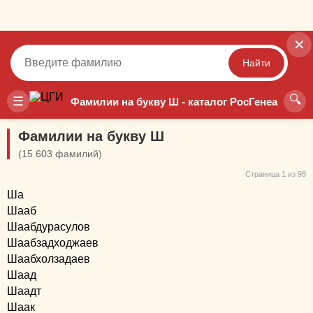
✕
Найти
🔍
Точный
Неточный
☰
Фамилии на букву Ш - каталог РосГенеа
Фамилии на букву Ш
(15 603 фамилий)
Страница 1 из 98
Ша
Шааб
Шаабдурасулов
Шаабзадходжаев
Шаабхолзадаев
Шаад
Шаадт
Шаак