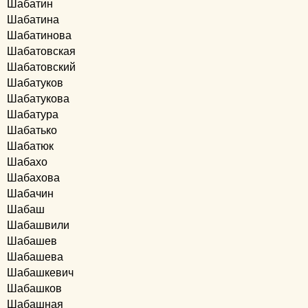
Шабатин
Шабатина
Шабатинова
Шабатовская
Шабатовский
Шабатуков
Шабатукова
Шабатура
Шабатько
Шабатюк
Шабахо
Шабахова
Шабачин
Шабаш
Шабашвили
Шабашев
Шабашева
Шабашкевич
Шабашков
Шабашная