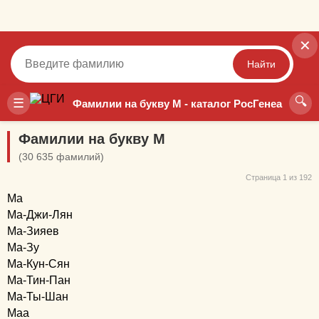
✕
Найти
🔍
Точный
Неточный
☰
Фамилии на букву М - каталог РосГенеа
Фамилии на букву М
(30 635 фамилий)
Страница 1 из 192
Ма
Ма-Джи-Лян
Ма-Зияев
Ма-Зу
Ма-Кун-Сян
Ма-Тин-Пан
Ма-Ты-Шан
Маа