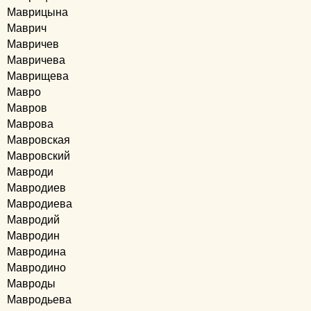
Маврицына
Маврич
Мавричев
Мавричева
Маврищева
Мавро
Мавров
Маврова
Мавровская
Мавровский
Мавроди
Мавродиев
Мавродиева
Мавродий
Мавродин
Мавродина
Мавродино
Мавроды
Мавродьева