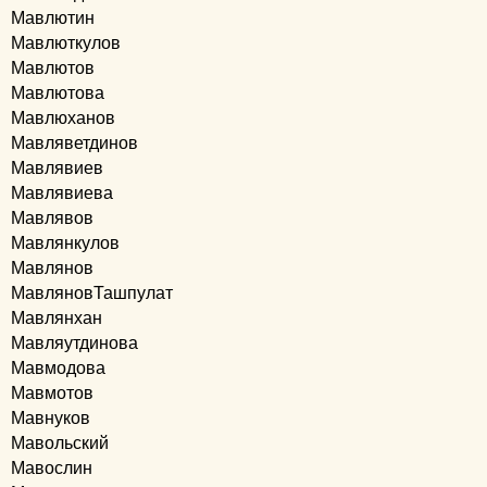
Мавлютин
Мавлюткулов
Мавлютов
Мавлютова
Мавлюханов
Мавляветдинов
Мавлявиев
Мавлявиева
Мавлявов
Мавлянкулов
Мавлянов
МавляновТашпулат
Мавлянхан
Мавляутдинова
Мавмодова
Мавмотов
Мавнуков
Мавольский
Мавослин