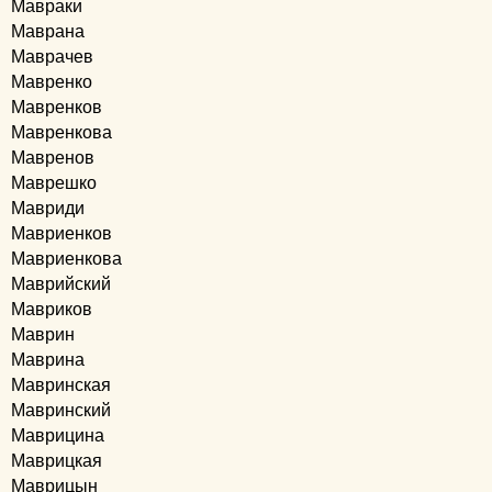
Мавраки
Маврана
Маврачев
Мавренко
Мавренков
Мавренкова
Мавренов
Маврешко
Мавриди
Мавриенков
Мавриенкова
Маврийский
Мавриков
Маврин
Маврина
Мавринская
Мавринский
Маврицина
Маврицкая
Маврицын