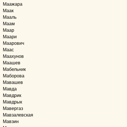
Маажара
Маак
Мааль
Маам
Маар
Маари
Маарович
Маас
Маахунов
Маашев
Мабельник
Маборова
Мавашев
Мавда
Мавдрик
Мавдрык
Мавергаз
Мавзалевская
Мавзин