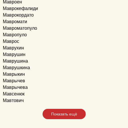
Мавроен
Маврокефалиди
Маврокордато
Мавромати
Мавроматопуло
Мавропуло
Маврос
Маврухин
Маврушин
Маврушина
Маврушкина
Маврыкин
Маврычев
Маврычева
Мавсенюк
Мавтович
Показать ещё