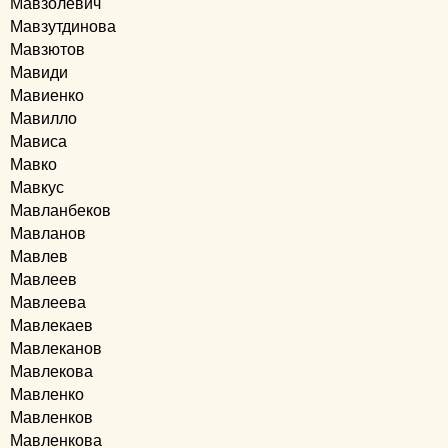
Мавзолевич
Мавзутдинова
Мавзютов
Мавиди
Мавиенко
Мавилло
Мависа
Мавко
Мавкус
Мавланбеков
Мавланов
Мавлев
Мавлеев
Мавлеева
Мавлекаев
Мавлеканов
Мавлекова
Мавленко
Мавленков
Мавленкова