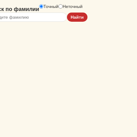
Точный
Неточный
ск по фамилии