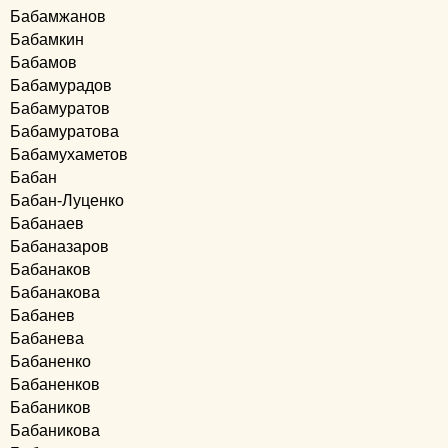
Бабамжанов
Бабамкин
Бабамов
Бабамурадов
Бабамуратов
Бабамуратова
Бабамухаметов
Бабан
Бабан-Луценко
Бабанаев
Бабаназаров
Бабанаков
Бабанакова
Бабанев
Бабанева
Бабаненко
Бабаненков
Бабаников
Бабаникова