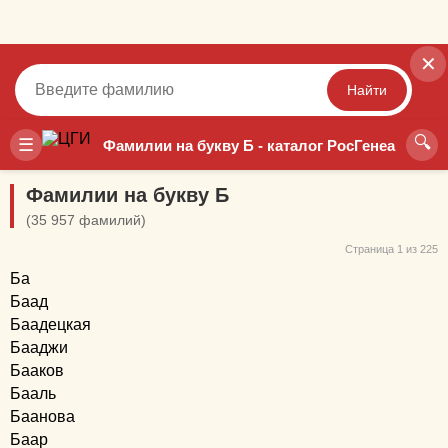
✕
Найти
🔍
Точный
Неточный
☰
Фамилии на букву Б - каталог РосГенеа
Фамилии на букву Б
(35 957 фамилий)
Страница 1 из 225
Ба
Баад
Баадецкая
Бааджи
Бааков
Бааль
Баанова
Баар