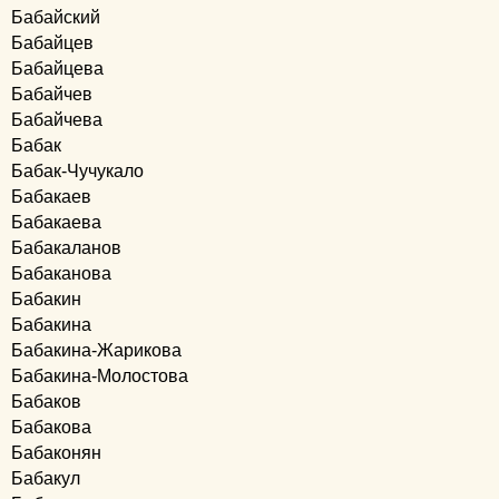
Бабайский
Бабайцев
Бабайцева
Бабайчев
Бабайчева
Бабак
Бабак-Чучукало
Бабакаев
Бабакаева
Бабакаланов
Бабаканова
Бабакин
Бабакина
Бабакина-Жарикова
Бабакина-Молостова
Бабаков
Бабакова
Бабаконян
Бабакул