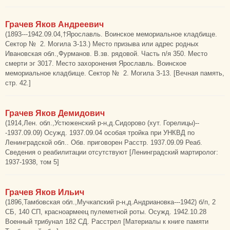
Грачев Яков Андреевич
(1893---1942.09.04,†Ярославль. Воинское мемориальное кладбище.
Сектор № 2. Могила З-13.) Место призыва или адрес родных
Ивановская обл.,Фурманов. В.зв. рядовой. Часть п/я 350. Место
смерти эг 3017. Место захоронения Ярославль. Воинское
мемориальное кладбище. Сектор № 2. Могила З-13. [Вечная память,
стр. 42.]
Грачев Яков Демидович
(1914,Лен. обл.,Устюженский р-н,д.Сидорово (хут. Горелицы)--
-1937.09.09) Осужд. 1937.09.04 особая тройка при УНКВД по
Ленинградской обл.. Обв. приговорен Расстр. 1937.09.09 Реаб.
Сведения о реабилитации отсутствуют [Ленинградский мартиролог:
1937-1938, том 5]
Грачев Яков Ильич
(1896,Тамбовская обл.,Мучкапский р-н,д.Андриановка---1942) б/п, 2
СБ, 140 СП, красноармеец пулеметной роты. Осужд. 1942.10.28
Военный трибунал 182 СД. Расстрел [Материалы к книге памяти