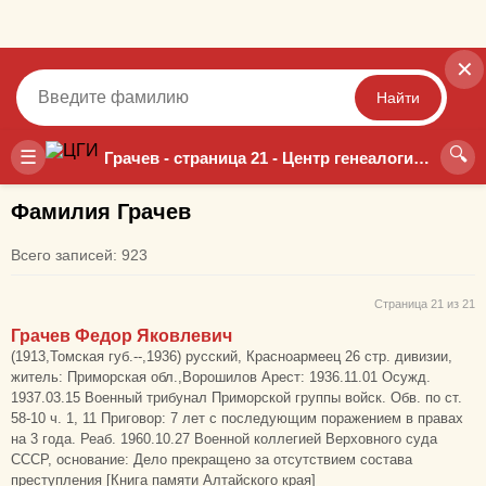
✕
Найти
🔍
Точный
Неточный
☰
Грачев - страница 21 - Центр генеалогических исследований
Фамилия Грачев
Всего записей: 923
Страница 21 из 21
Грачев Федор Яковлевич
(1913,Томская губ.--,1936) русский, Красноармеец 26 стр. дивизии,
житель: Приморская обл.,Ворошилов Арест: 1936.11.01 Осужд.
1937.03.15 Военный трибунал Приморской группы войск. Обв. по ст.
58-10 ч. 1, 11 Приговор: 7 лет с последующим поражением в правах
на 3 года. Реаб. 1960.10.27 Военной коллегией Верховного суда
СССР, основание: Дело прекращено за отсутствием состава
преступления [Книга памяти Алтайского края]