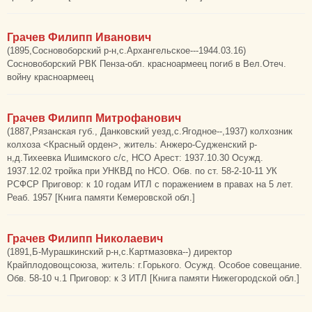
Грачев Филипп Иванович
(1895,Сосновоборский р-н,с.Архангельское---1944.03.16)
Сосновоборский РВК Пенза-обл. красноармеец погиб в Вел.Отеч.
войну красноармеец
Грачев Филипп Митрофанович
(1887,Рязанская губ., Данковский уезд,с.Ягодное--,1937) колхозник
колхоза <Красный орден>, житель: Анжеро-Судженский р-
н,д.Тихеевка Ишимского с/с, НСО Арест: 1937.10.30 Осужд.
1937.12.02 тройка при УНКВД по НСО. Обв. по ст. 58-2-10-11 УК
РСФСР Приговор: к 10 годам ИТЛ с поражением в правах на 5 лет.
Реаб. 1957 [Книга памяти Кемеровской обл.]
Грачев Филипп Николаевич
(1891,Б-Мурашкинский р-н,с.Картмазовка--) директор
Крайплодовощсоюза, житель: г.Горького. Осужд. Особое совещание.
Обв. 58-10 ч.1 Приговор: к 3 ИТЛ [Книга памяти Нижегородской обл.]