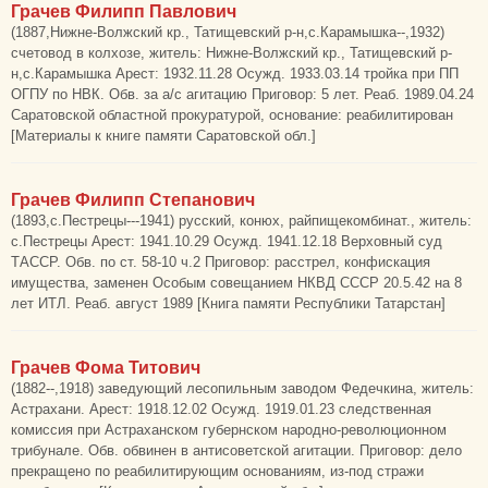
Грачев Филипп Павлович
(1887,Нижне-Волжский кр., Татищевский р-н,с.Карамышка--,1932)
счетовод в колхозе, житель: Нижне-Волжский кр., Татищевский р-
н,с.Карамышка Арест: 1932.11.28 Осужд. 1933.03.14 тройка при ПП
ОГПУ по НВК. Обв. за а/с агитацию Приговор: 5 лет. Реаб. 1989.04.24
Саратовской областной прокуратурой, основание: реабилитирован
[Материалы к книге памяти Саратовской обл.]
Грачев Филипп Степанович
(1893,с.Пестрецы---1941) русский, конюх, райпищекомбинат., житель:
с.Пестрецы Арест: 1941.10.29 Осужд. 1941.12.18 Верховный суд
ТАССР. Обв. по ст. 58-10 ч.2 Приговор: расстрел, конфискация
имущества, заменен Особым совещанием НКВД СССР 20.5.42 на 8
лет ИТЛ. Реаб. август 1989 [Книга памяти Республики Татарстан]
Грачев Фома Титович
(1882--,1918) заведующий лесопильным заводом Федечкина, житель:
Астрахани. Арест: 1918.12.02 Осужд. 1919.01.23 следственная
комиссия при Астраханском губернском народно-революционном
трибунале. Обв. обвинен в антисоветской агитации. Приговор: дело
прекращено по реабилитирующим основаниям, из-под стражи