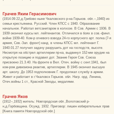
Грачев Яким Герасимович
(1914.09.22,д.Грибово ныне Чкаловского р-на Горьков. обл.--,1940) из
семьи крестьянина. Русский. Член КПСС с 1940. Образование
начальное. Работал ветсанитаром в колхозе. В Сов. Армии с 1936. В
1939 окончил курсы мл. лейтенантов. Отличился в боях в сов.-финл.
войне 1939-40. Ком-р огневого взвода 24-го корпусного арт. полка (7-я
армия, Сев.-Зап. фронт) канд. в члены КПСС мл. лейтенант Г.
1940.01.27 получил задачу разрушить дот на господств, высоте.
Несмотря на обстрел артиллерии пр-ка, выдвинул 152-мм орудие на
открытую позицию и подавил дот. Звание Героя Сов. Союза
присвоено 21.3.40. На фронте в Вел. Отеч. войну с сент.1941, был
ком-ром дивизиона реактив, артиллерии. В 1945 окончил высшую
арт. школу. До 1953 подполковник Г. продолжал службу в армии.
Живет и работает в г.Чкаловск Горьков. обл. Нагр. орд. Ленина,
Отеч.войны 1 ст., Красной Звезды, медалями.
Грачев Яков
(1912--,1932) житель: Новгородская обл.,Волотовский р-
н,д.Горбовщина. Осужд. 1932. Приговор: лишен избирательных прав
[Книга памяти Новгородской обл.]