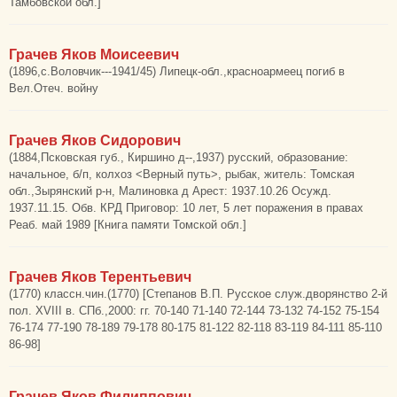
Тамбовской обл.]
Грачев Яков Моисеевич
(1896,с.Воловчик---1941/45) Липецк-обл.,красноармеец погиб в
Вел.Отеч. войну
Грачев Яков Сидорович
(1884,Псковская губ., Киршино д--,1937) русский, образование:
начальное, б/п, колхоз <Верный путь>, рыбак, житель: Томская
обл.,Зырянский р-н, Малиновка д Арест: 1937.10.26 Осужд.
1937.11.15. Обв. КРД Приговор: 10 лет, 5 лет поражения в правах
Реаб. май 1989 [Книга памяти Томской обл.]
Грачев Яков Терентьевич
(1770) классн.чин.(1770) [Степанов В.П. Русское служ.дворянство 2-й
пол. XVIII в. СПб.,2000: гг. 70-140 71-140 72-144 73-132 74-152 75-154
76-174 77-190 78-189 79-178 80-175 81-122 82-118 83-119 84-111 85-110
86-98]
Грачев Яков Филиппович